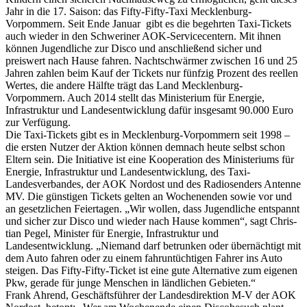
Jahr in die 17. Saison: das Fifty-Fifty-Taxi Mecklenburg-
Vorpommern. Seit Ende Januar gibt es die begehrten Taxi-Tickets
auch wieder in den Schweriner AOK-Servicecentern. Mit ihnen
können Jugendliche zur Disco und anschließend sicher und
preiswert nach Hause fahren. Nachtschwärmer zwischen 16 und 25
Jahren zahlen beim Kauf der Tickets nur fünfzig Prozent des reellen
Wertes, die andere Hälfte trägt das Land Mecklenburg-
Vorpommern. Auch 2014 stellt das Ministerium für Energie,
Infrastruktur und Landesentwicklung dafür insgesamt 90.000 Euro
zur Verfügung.
Die Taxi-Tickets gibt es in Mecklenburg-Vorpommern seit 1998 –
die ersten Nutzer der Aktion können demnach heute selbst schon
Eltern sein. Die Initiative ist eine Kooperation des Ministeriums für
Energie, Infrastruktur und Landesentwicklung, des Taxi-
Landesverbandes, der AOK Nordost und des Radiosenders Antenne
MV. Die günstigen Tickets gelten an Wochenenden sowie vor und
an gesetzlichen Feiertagen. „Wir wollen, dass Jugendliche entspannt
und sicher zur Disco und wieder nach Hause kommen“, sagt Chris-
tian Pegel, Minister für Energie, Infrastruktur und
Landesentwicklung. „Niemand darf betrunken oder übernächtigt mit
dem Auto fahren oder zu einem fahruntüchtigen Fahrer ins Auto
steigen. Das Fifty-Fifty-Ticket ist eine gute Alternative zum eigenen
Pkw, gerade für junge Menschen in ländlichen Gebieten.“
Frank Ahrend, Geschäftsführer der Landesdirektion M-V der AOK