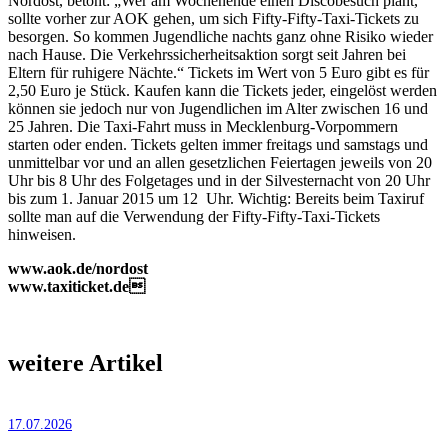
Nordost, betont: „Wer am Wochenende einen Discobesuch plant,
sollte vorher zur AOK gehen, um sich Fifty-Fifty-Taxi-Tickets zu
besorgen. So kommen Jugendliche nachts ganz ohne Risiko wieder
nach Hause. Die Verkehrssicherheitsaktion sorgt seit Jahren bei
Eltern für ruhigere Nächte.“ Tickets im Wert von 5 Euro gibt es für
2,50 Euro je Stück. Kaufen kann die Tickets jeder, eingelöst werden
können sie jedoch nur von Jugendlichen im Alter zwischen 16 und
25 Jahren. Die Taxi-Fahrt muss in Mecklenburg-Vorpommern
starten oder enden. Tickets gelten immer freitags und samstags und
unmittelbar vor und an allen gesetzlichen Feiertagen jeweils von 20
Uhr bis 8 Uhr des Folgetages und in der Silvesternacht von 20 Uhr
bis zum 1. Januar 2015 um 12 Uhr. Wichtig: Bereits beim Taxiruf
sollte man auf die Verwendung der Fifty-Fifty-Taxi-Tickets
hinweisen.
www.aok.de/nordost
www.taxiticket.de
weitere Artikel
17.07.2026