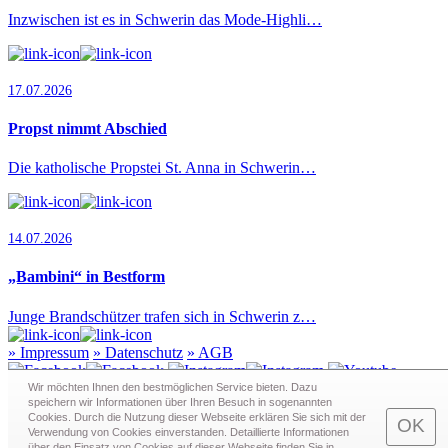
Inzwischen ist es in Schwerin das Mode-Highli…
17.07.2026
Propst nimmt Abschied
Die katholische Propstei St. Anna in Schwerin…
14.07.2026
„Bambini“ in Bestform
Junge Brandschützer trafen sich in Schwerin z…
»
Impressum
»
Datenschutz
»
AGB
Wir möchten Ihnen den bestmöglichen Service bieten. Dazu
speichern wir Informationen über Ihren Besuch in sogenann­ten
Cookies. Durch die Nutzung dieser Webseite erklären Sie sich mit der
Redaktion · Graf-Schack-Alle 8 · 19053 Schwerin
OK
Verwendung von Cookies einverstanden. Detaillierte Informationen
Telefon:
0385 - 63 83 281
· Fax: 0385 - 63 83 279 · Mail:
über den Einsatz von Cookies auf dieser Webseite finden Sie in