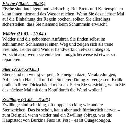
Fische (20.02. - 20.03.)
Fische sind intelligent und zielstrebig. Bei Brett- und Kartenspielen
kann ihnen niemand das Wasser reichen. Wenn Sie das nächste Mal
auf die Einhaltung der Regeln pochen, sollten Sie allerdings
sicherstellen, dass Sie niemand beim Schummeln erwischt.
Widder (21.03. - 20.04.)
Widder sind die geborenen Anführer. Sie finden selbst im
schlimmsten Schlamassel einen Weg und zeigen sich als treue
Freunde. Leider sind Widder handwerklich etwas unbegabt.
Vorsicht also, wenn sie einladen – möglicherweise ist etwas zu
reparieren.
Stier (21.04.-20.05.)
Stiere sind ein wenig verpeilt. Sie neigen dazu, Verabredungen,
Arbeiten im Haushalt und die Steuererklärung zu vergessen. Kritik
prallt an ihrem Dickschädel meist ab. Seien Sie vorsichtig, wenn Sie
das nächste Mal mit dem Kopf durch die Wand wollen!
Zwillinge (21.05. - 21.06.)
Zwillinge sind sehr klug, oft doppelt so klug wie andere
Sternzeichen. Das ist schön, kann aber auch fürchterlich nerven –
zum Beispiel, wenn wieder mal ein Zwilling abfragt, was die
Hauptstadt von Burkina Faso ist. Psst – es ist Ouagadougou.