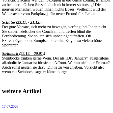
Vorsicht, Stachel! Wer dem Skorpion in die Quere kommt, ist schon
zu bedauern. Geben Sie sich doch nicht immer so borstig! Die
meisten Menschen wollen Ihnen nichts Böses. Vielleicht wird der
Widersacher vom Parkplatz ja Ihr neuer Freund fürs Leben.
Schütze (23.11. - 21.12.)
Der gute Vorsatz, sich mehr zu bewegen, verfängt bei Ihnen nicht.
Sie steuern zielsicher die Couch an und treffen blind die
Fernbedienung. Sie sollten sich unbedingt aufraffen. Ob
Extrembügeln oder Sumpfschnorcheln: Es gibt so viele schöne
Sportarten.
Steinbock (22.12. - 20.01.)
Steinböcke trinken gerne Wein. Der als „Dry January“ ausgerufene
alkoholfreie Januar ist für sie ein Affront. Warum nicht der Februar?
Auch sonst neigen sie dazu, Dinge zu verschieben. Vorsicht also,
wenn ein Steinbock sagt, er käme morgen.
weitere Artikel
17.07.2026