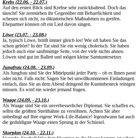
Krebs (22.06. - 22.07.)
Auf den ersten Blick sind Krebse sehr zurückhaltend. Doch das
täuscht! Sie zermürben ihr Gegenüber mit Beharrlichkeit und
scheuen sich nicht, zu diktatorischen Maßnahmen zu greifen.
Ehepartner können oft ein Lied davon singen.
Löwe (23.07. - 23.08.)
Ja, typisch Löwe, brüllt immer gleich los! Wie oft haben Sie das
schon gehört? In der Tat sind Sie ein wenig cholerisch. Sie haben
jedoch auch eine sanftmütige Seite, von der viele nichts ahnen.
Löwen sind gut im Ballett und mögen kleine Samtuntersetzer.
Jungfrau (24.08. - 23.09.)
Als Jungfrau sind Sie der Mittelpunkt jeder Party – ob es Ihnen passt
oder nicht. Falls nicht: Sagen Sie bei unwillkommenen Einladungen
einfach, dass Sie an dem Abend dringend ihr Kaminbesteck reinigen
müssen. Es wird nie wieder jemand fragen.
Waage (24.09. - 23.10.)
Als Waage sind Sie ein unverbesserlicher Diplomat. Sie schaffen es,
selbst die größten Streithähne zu versöhnen. Achten Sie aber
unbedingt auf Ihre eigene Work-Life-Balance! Irgendwann hat auch
die geduldigste Waage einen Sprung in der Schüssel.
Skorpion (24.10. - 22.11.)