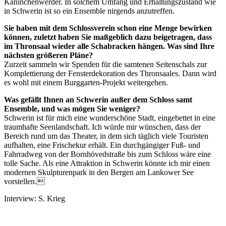
Kaninchenwerder. In solchem Umfang und Erhaltungszustand wie
in Schwerin ist so ein Ensemble nirgends anzutreffen.
Sie haben mit dem Schlossverein schon eine Menge bewirken
können, zuletzt haben Sie maßgeblich dazu beigetragen, dass
im Thronsaal wieder alle Schabracken hängen. Was sind Ihre
nächsten größeren Pläne?
Zurzeit sammeln wir Spenden für die samtenen Seitenschals zur
Komplettierung der Fensterdekoration des Thronsaales. Dann wird
es wohl mit einem Burggarten-Projekt weitergehen.
Was gefällt Ihnen an Schwerin außer dem Schloss samt
Ensemble, und was mögen Sie weniger?
Schwerin ist für mich eine wunderschöne Stadt, eingebettet in eine
traumhafte Seenlandschaft. Ich würde mir wünschen, dass der
Bereich rund um das Theater, in dem sich täglich viele Touristen
aufhalten, eine Frischekur erhält. Ein durchgängiger Fuß- und
Fahrradweg von der Bornhövedstraße bis zum Schloss wäre eine
tolle Sache. Als eine Attraktion in Schwerin könnte ich mir einen
modernen Skulpturenpark in den Bergen am Lankower See
vorstellen.
Interview: S. Krieg