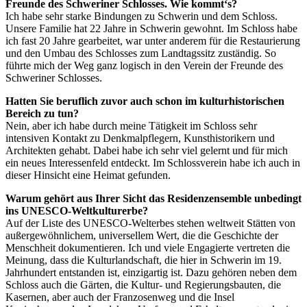
Freunde des Schweriner Schlosses. Wie kommt‘s?
Ich habe sehr starke Bindungen zu Schwerin und dem Schloss.
Unsere Familie hat 22 Jahre in Schwerin gewohnt. Im Schloss habe
ich fast 20 Jahre gearbeitet, war unter anderem für die Restaurierung
und den Umbau des Schlosses zum Landtagssitz zuständig. So
führte mich der Weg ganz logisch in den Verein der Freunde des
Schweriner Schlosses.
Hatten Sie beruflich zuvor auch schon im kulturhis­torischen
Bereich zu tun?
Nein, aber ich habe durch meine Tätigkeit im Schloss sehr
intensiven Kontakt zu Denkmalpflegern, Kunsthistorikern und
Architekten gehabt. Dabei habe ich sehr viel gelernt und für mich
ein neues Inter­essenfeld entdeckt. Im Schlossverein habe ich auch in
dieser Hinsicht eine Heimat gefunden.
Warum gehört aus Ihrer Sicht das Residenzensemble unbedingt
ins UNESCO-Weltkulturerbe?
Auf der Liste des UNESCO-Welterbes stehen weltweit Stätten von
außergewöhnlichem, universellem Wert, die die Geschichte der
Menschheit dokumentieren. Ich und viele Engagierte vertreten die
Meinung, dass die Kulturlandschaft, die hier in Schwerin im 19.
Jahrhundert entstanden ist, einzigartig ist. Dazu gehören neben dem
Schloss auch die Gärten, die Kultur- und Regierungsbauten, die
Kasernen, aber auch der Franzosenweg und die Insel