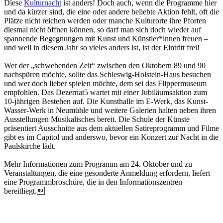
Diese
Kulturnacht
ist anders! Doch auch, wenn die Programme hier
und da kürzer sind, die eine oder andere beliebte Aktion fehlt, oft die
Plätze nicht reichen werden oder manche Kulturorte ihre Pforten
diesmal nicht öffnen können, so darf man sich doch wieder auf
spannende Begegnungen mit Kunst und Künstler*innen freuen –
und weil in diesem Jahr so vieles anders ist, ist der Eintritt frei!
Wer der „schwebenden Zeit“ zwischen den Oktobern 89 und 90
nachspüren möchte, sollte das Schleswig-Holstein-Haus besuchen
und wer doch lieber spielen möchte, dem sei das Flippermuseum
empfohlen. Das Dezernat5 wartet mit einer Jubiläumsaktion zum
10-jährigen Bestehen auf. Die Kunsthalle im E-Werk, das Kunst-
Wasser-Werk in Neumühle und weitere Galerien halten neben ihren
Ausstellungen Musikalisches bereit. Die Schule der Künste
präsentiert Ausschnitte aus dem aktuellen Satireprogramm und Filme
gibt es im Capitol und anderswo, bevor ein Konzert zur Nacht in die
Paulskirche lädt.
Mehr Informationen zum Programm am 24. Oktober und zu
Veranstaltungen, die eine gesonderte Anmeldung erfordern, liefert
eine Programmbroschüre, die in den Informationszentren
bereitliegt.