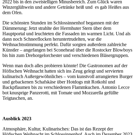
2022 bis in den zweistelligen Minusbereich. Zum Glück waren
Winzerglühwein und andere Getränke heiß und es gab Heißes aus
dem Ofen.
Die schönsten Stunden im Schloss­innenhof begannen mit der
Dämmerung: Jetzt strahlte der Herrn­huter Stern über dem
Hauptportal und leuchteten die Fassaden im warmen Licht. Und als
dann noch Schneeflocken heruntertrudelten, war die
Weihnachtsstimmung perfekt. Dafür sorgten außerdem zahlreiche
Künstler – angefangen bei Sconehead über die Rostocker Blowboys
bis hin zum Drehorgelorchester und verschiedenen Bläsergruppen.
Wenn man doch alles probieren könnte! Die Gastronomen auf der
Höfischen Weihnacht hatten sich ins Zeug gelegt und servierten
kulinarisch Außergewöhnliches – vom kunstvoll arrangierten Burger
und gebackenen Schafskäse über Hotdogs mit Rotkohl und
Backpflaumen bis zu verschiedenen Flammkuchen. Antonio Lecce
bot knusprige Panzerotti, mit Tomate und Mozzarella gefüllte
Teigtaschen, an.
Ausblick 2023
Atmosphäre, Kultur, Kulinarisches: Das ist das Rezept der
Höfischen Weihnacht im Schlossinnenhof. Auch im Dezember 2023