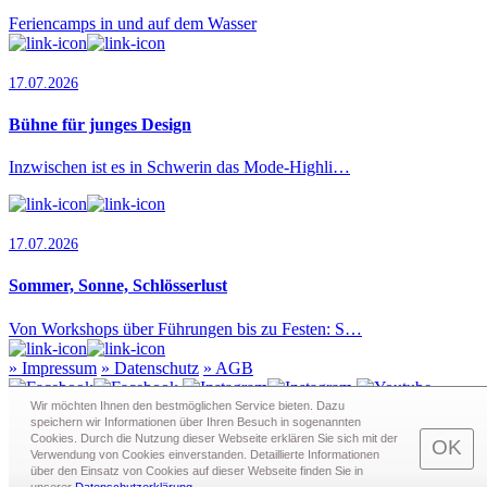
Feriencamps in und auf dem Wasser
17.07.2026
Bühne für junges Design
Inzwischen ist es in Schwerin das Mode-Highli…
17.07.2026
Sommer, Sonne, Schlösserlust
Von Workshops über Führungen bis zu Festen: S…
»
Impressum
»
Datenschutz
»
AGB
Wir möchten Ihnen den bestmöglichen Service bieten. Dazu
speichern wir Informationen über Ihren Besuch in sogenann­ten
Cookies. Durch die Nutzung dieser Webseite erklären Sie sich mit der
Redaktion · Graf-Schack-Alle 8 · 19053 Schwerin
OK
Verwendung von Cookies einverstanden. Detaillierte Informationen
Telefon:
0385 - 63 83 281
· Fax: 0385 - 63 83 279 · Mail:
über den Einsatz von Cookies auf dieser Webseite finden Sie in
redaktion@schwerin.live