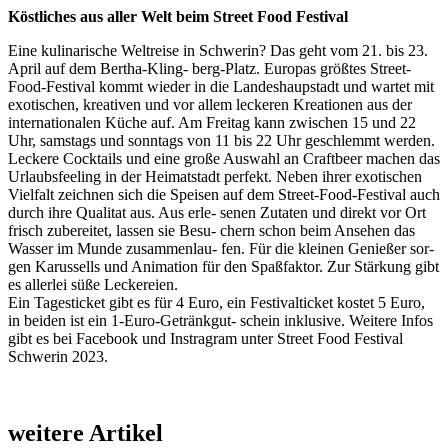
Köstliches aus aller Welt beim Street Food Festival
​​​​​​​Eine kulinarische Weltreise in Schwerin? Das geht vom 21. bis 23.
April auf dem Bertha-Kling- berg-Platz. Europas größtes Street-
Food-Festival kommt wieder in die Landeshaupstadt und wartet mit
exotischen, kreativen und vor allem leckeren Kreationen aus der
internationalen Küche auf. Am Freitag kann zwischen 15 und 22
Uhr, samstags und sonntags von 11 bis 22 Uhr geschlemmt werden.
Leckere Cocktails und eine große Auswahl an Craftbeer machen das
Urlaubsfeeling in der Heimatstadt perfekt. Neben ihrer exotischen
Vielfalt zeichnen sich die Speisen auf dem Street-Food-Festival auch
durch ihre Qualitat aus. Aus erle- senen Zutaten und direkt vor Ort
frisch zubereitet, lassen sie Besu- chern schon beim Ansehen das
Wasser im Munde zusammenlau- fen. Für die kleinen Genießer sor-
gen Karussells und Animation für den Spaßfaktor. Zur Stärkung gibt
es allerlei süße Leckereien.
Ein Tagesticket gibt es für 4 Euro, ein Festivalticket kostet 5 Euro,
in beiden ist ein 1-Euro-Getränkgut- schein inklusive. Weitere Infos
gibt es bei Facebook und Instragram unter Street Food Festival
Schwerin 2023.
weitere Artikel