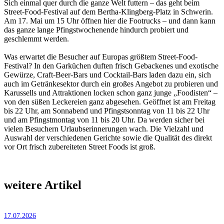
Sich einmal quer durch die ganze Welt futtern – das geht beim
Street-Food-Festival auf dem Bertha-Klingberg-Platz in Schwerin.
Am 17. Mai um 15 Uhr öffnen hier die Footrucks – und dann kann
das ganze lange Pfingstwochenende hindurch probiert und
geschlemmt werden.
Was erwartet die Besucher auf Europas größtem Street-Food-
Festival? In den Garküchen duften frisch Gebackenes und exotische
Gewürze, Craft-Beer-Bars und Cocktail-Bars laden dazu ein, sich
auch im Getränkesektor durch ein großes Angebot zu probieren und
Karussells und Attraktionen locken schon ganz junge „Foodisten“ –
von den süßen Leckereien ganz abgesehen. Geöffnet ist am Freitag
bis 22 Uhr, am Sonnabend und Pfingstsonntag von 11 bis 22 Uhr
und am Pfingstmontag von 11 bis 20 Uhr. Da werden sicher bei
vielen Besuchern Urlaubs­erinnerungen wach. Die Vielzahl und
Auswahl der verschiedenen Gerichte sowie die Qualität des direkt
vor Ort frisch zubereiteten Street Foods ist groß.
weitere Artikel
17.07.2026