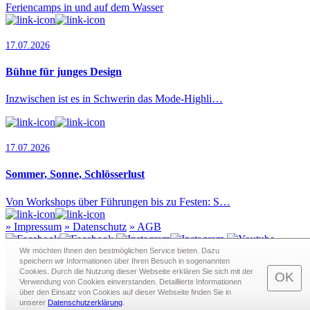
Feriencamps in und auf dem Wasser
17.07.2026
Bühne für junges Design
Inzwischen ist es in Schwerin das Mode-Highli…
17.07.2026
Sommer, Sonne, Schlösserlust
Von Workshops über Führungen bis zu Festen: S…
»
Impressum
»
Datenschutz
»
AGB
Wir möchten Ihnen den bestmöglichen Service bieten. Dazu
speichern wir Informationen über Ihren Besuch in sogenann­ten
Cookies. Durch die Nutzung dieser Webseite erklären Sie sich mit der
Redaktion · Graf-Schack-Alle 8 · 19053 Schwerin
OK
Verwendung von Cookies einverstanden. Detaillierte Informationen
Telefon:
0385 - 63 83 281
· Fax: 0385 - 63 83 279 · Mail:
über den Einsatz von Cookies auf dieser Webseite finden Sie in
redaktion@schwerin.live
unserer
Datenschutzerklärung
.