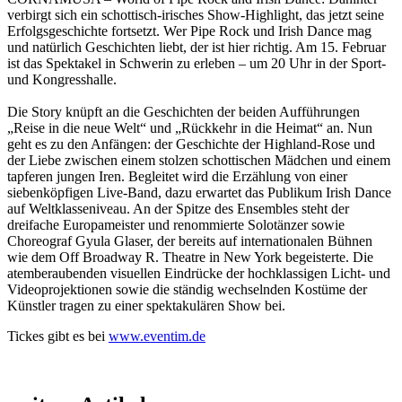
verbirgt sich ein schottisch-irisches Show-Highlight, das jetzt seine
Erfolgsgeschichte fortsetzt. Wer Pipe Rock und Irish Dance mag
und natürlich Geschichten liebt, der ist hier richtig. Am 15. Februar
ist das Spektakel in Schwerin zu erleben – um 20 Uhr in der Sport-
und Kongresshalle.
Die Story knüpft an die Geschichten der beiden Aufführungen
„Reise in die neue Welt“ und „Rückkehr in die Heimat“ an. Nun
geht es zu den Anfängen: der Geschichte der Highland-Rose und
der Liebe zwischen einem stolzen schottischen Mädchen und einem
tapferen jungen Iren. Begleitet wird die Erzählung von einer
siebenköpfigen Live-Band, dazu erwartet das Publikum Irish Dance
auf Weltklasseniveau. An der Spitze des Ensembles steht der
dreifache Europameister und renommierte Solotänzer sowie
Choreograf Gyula Glaser, der bereits auf internationalen Bühnen
wie dem Off Broadway R. Theatre in New York begeisterte. Die
atemberaubenden visuellen Eindrücke der hochklassigen Licht- und
Video­projektionen sowie die ständig wechselnden Kostüme der
Künstler tragen zu einer spektakulären Show bei.
Tickes gibt es bei
www.eventim.de