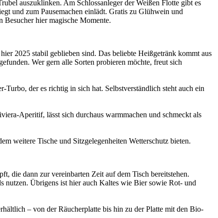
 Trubel auszuklinken. Am Schlossanleger der Weißen Flotte gibt es
 liegt und zum Pausemachen einlädt. Gratis zu Glühwein und
ben Besucher hier magische Momente.
ier 2025 stabil geblieben sind. Das beliebte Heißgetränk kommt aus
efunden. Wer gern alle Sorten probieren möchte, freut sich
urbo, der es richtig in sich hat. Selbstverständlich steht auch ein
iviera-Aperitif, lässt sich durchaus warmmachen und schmeckt als
 dem weitere Tische und Sitzgelegenheiten Wetterschutz bieten.
t, die dann zur vereinbarten Zeit auf dem Tisch bereitstehen.
nutzen. Übrigens ist hier auch Kaltes wie Bier sowie Rot- und
ältlich – von der Räucherplatte bis hin zu der Platte mit den Bio-