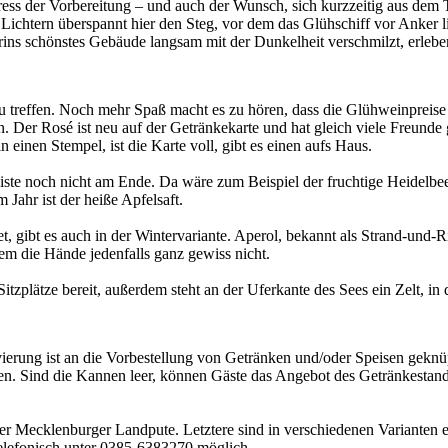
tress der Vorbereitung – und auch der Wunsch, sich kurzzeitig aus dem
n Lichtern überspannt hier den Steg, vor dem das Glühschiff vor Anker
ins schönstes Gebäude langsam mit der Dunkelheit verschmilzt, erle
treffen. Noch mehr Spaß macht es zu hören, dass die Glühweinpreise h
 Der Rosé ist neu auf der Getränkekarte und hat gleich viele Freunde g
 einen Stempel, ist die Karte voll, gibt es einen aufs Haus.
ste noch nicht am Ende. Da wäre zum Beispiel der fruchtige Heidelbeer-T
 Jahr ist der heiße Apfelsaft.
 gibt es auch in der Wintervariante. Aperol, bekannt als Strand-und-R
rem die Hände jedenfalls ganz gewiss nicht.
itzplätze bereit, außerdem steht an der Uferkante des Sees ein Zelt, in
ierung ist an die Vorbestellung von Getränken und/oder Speisen geknüpf
 Sind die Kannen leer, können Gäste das Angebot des Getränkestands 
er Mecklenburger Landpute. Letztere sind in verschiedenen Varianten erh
elefonisch unter 0385-6383270 möglich.