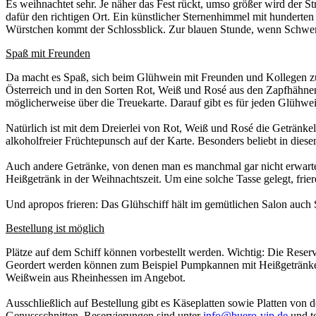
Es weihnachtet sehr. Je näher das Fest rückt, umso größer wird der S
dafür den richtigen Ort. Ein künstlicher Sternenhimmel mit hunderte
Würstchen kommt der Schlossblick. Zur blauen Stunde, wenn Schwer
Spaß mit Freunden
Da macht es Spaß, sich beim Glühwein mit Freunden und Kollegen zu 
Österreich und in den Sorten Rot, Weiß und Rosé aus den Zapfhähnen.
möglicherweise über die Treuekarte. Darauf gibt es für jeden Glühwein
Natürlich ist mit dem Dreierlei von Rot, Weiß und Rosé die Getränkeli
alkoholfreier Früchtepunsch auf der Karte. Besonders beliebt in diesem
Auch andere Getränke, von denen man es manchmal gar nicht erwartet,
Heißgetränk in der Weihnachtszeit. Um eine solche Tasse gelegt, frie
Und apropos frieren: Das Glühschiff hält im gemütlichen Salon auch S
Bestellung ist möglich
Plätze auf dem Schiff können vorbestellt werden. Wichtig: Die Reserv
Geordert werden können zum Beispiel Pumpkannen mit Heißgetränken.
Weißwein aus Rheinhessen im Angebot.
Ausschließlich auf Bestellung gibt es Käseplatten sowie Platten von d
Genussschnitten. Reservierungen sind unter
info@buero-vip.de
und t