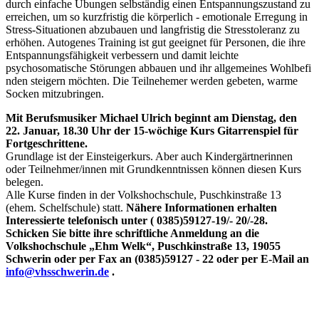
durch einfache Übungen selbständig einen Entspannungszustand zu
erreichen, um so kurzfristig die körperlich - emotionale Erregung in
Stress-Situationen abzubauen und langfristig die Stresstoleranz zu
erhöhen. Autogenes Training ist gut geeignet für Personen, die ihre
Entspannungsfähigkeit verbessern und damit leichte
psychosomatische Störungen abbauen und ihr allgemeines Wohlbefi
nden steigern möchten. Die Teilnehemer werden gebeten, warme
Socken mitzubringen.
Mit Berufsmusiker Michael Ulrich beginnt am Dienstag, den
22. Januar, 18.30 Uhr der 15-wöchige Kurs Gitarrenspiel für
Fortgeschrittene.
Grundlage ist der Einsteigerkurs. Aber auch Kindergärtnerinnen
oder Teilnehmer/innen mit Grundkenntnissen können diesen Kurs
belegen.
Alle Kurse finden in der Volkshochschule, Puschkinstraße 13
(ehem. Schelfschule) statt.
Nähere Informationen erhalten
Interessierte telefonisch unter ( 0385)59127-19/- 20/-28.
Schicken Sie bitte ihre schriftliche Anmeldung an die
Volkshochschule „Ehm Welk“, Puschkinstraße 13, 19055
Schwerin oder per Fax an (0385)59127 - 22 oder per E-Mail an
info@vhsschwerin.de
.