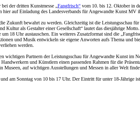
 bei der dritten Kunstmesse „
Fangfrisch“
vom 10. bis 12. Oktober in d
ren hier auf Einladung des Landesverbands für Angewandte Kunst MV i
 die Zukunft bewahrt zu werden. Gleichzeitig ist die Leistungsschau 
Kultur als Gestalter einer Gesellschaft“ lautet das diesjährige Motto. 
 um 18 Uhr austauschen. Ein weiteres Zusatzformat sind die „Fangfris
ktionen und Musik entwickeln sie eigene Anworten aufs Thema und biet
e verliehen werden.
chtigen Partnern der Leistungsschau für Angewandte Kunst im Norden
den Handwerkern und Künstlern einen passenden Rahmen für die Präsent
in Museen, auf wichtigen Ausstellungen und Messen in aller Welt finde
und am Sonntag von 10 bis 17 Uhr. Der Eintritt für unter 18-Jährige is