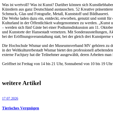
Was ist wertvoll? Was ist Kunst? Darüber können sich Kunstlieb­haber
Künstlern aus ganz Deutschland austauschen. 52 Kreative präsentie
Schmuck, Glas und Fotografie, Metall, Kunststoff und Bildhauerei.
Die Werke laden dazu ein, entdeckt, erworben, genutzt und somit für
Kulturland in der Öffentlichkeit wahrgenommen zu werden. „Kunst und 
– werden sich fünf Gäste bei einer Podiumsdiskussion am 11. Oktober
und Kunstorte der Hansestadt vernetzen. Mit Sonderausstellungen, A
bei der Eröffnungs­veranstaltung statt, bei der gleich drei Kunstpreis
Die Hochschule Wismar und der Museumsverband MV gehören zu den wi
in der Weltkulturerbestadt Wismar bietet den professionell arbeiten
externe Fachjury hat die Teilnehmer ausgewählt, deren Arbeiten man 
Geöffnet ist Freitag von 14 bis 21 Uhr, Sonnabend von 10 bis 19 Uhr 
weitere Artikel
17.07.2026
Tierisches Vergnügen