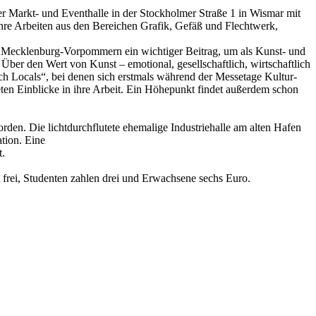
er Markt- und Eventhalle in der Stockholmer Straße 1 in Wismar mit
hre Arbeiten aus den Bereichen Grafik, Gefäß und Flechtwerk,
für Mecklenburg-Vorpommern ein wichtiger Beitrag, um als Kunst- und
Über den Wert von Kunst – emotional, gesellschaftlich, wirtschaftlich
ch Locals“, bei denen sich erstmals während der Messetage Kultur-
en Einblicke in ihre Arbeit. Ein Höhepunkt findet außerdem schon
. Die lichtdurchflutete ehemalige Industrie­halle am alten Hafen
ation. Eine
t.
t frei, Studenten zahlen drei und Erwachsene sechs Euro.