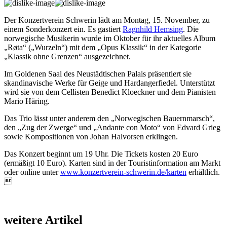
Der Konzertverein Schwerin lädt am Montag, 15. November, zu
einem Sonderkonzert ein. Es gas­tiert
Ragnhild Hemsing
. Die
norwegische Musikerin wurde im Oktober für ihr aktuelles Album
„Røta“ („Wurzeln“) mit dem „Opus Klassik“ in der Kategorie
„Klassik ohne Grenzen“ ausgezeichnet.
Im Goldenen Saal des Neustädtischen Palais präsentiert sie
skandinavische Werke für Geige und Hardangerfiedel. Unterstützt
wird sie von dem Cellisten Benedict Kloeckner und dem Pianisten
Mario Häring.
Das Trio lässt unter anderem den „Norwegischen Bauernmarsch“,
den „Zug der Zwerge“ und „Andante con Moto“ von Edvard Grieg
sowie Kompositionen von Johan Halvorsen erklingen.
Das Konzert beginnt um 19 Uhr. Die Tickets kosten 20 Euro
(ermäßigt 10 Euro). Karten sind in der Touristinformation am Markt
oder online unter
www.konzertverein-schwerin.de/karten
erhältlich.

weitere Artikel