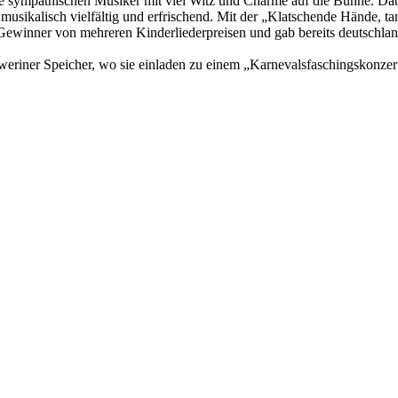
ie sympathischen Musiker mit viel Witz und Charme auf die Bühne. Dabe
d, musikalisch vielfältig und erfrischend. Mit der „Klatschende Hände,
ewinner von mehreren Kinderliederpreisen und gab bereits deutschla
weriner Speicher, wo sie einladen zu einem „Karnevalsfaschingskonz