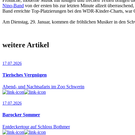
Fröhliche, moderne Musik mit lus­tigen und frechen Texten bringen d
Nino-Band
von der ersten bis zur letzten Minute allzeit überraschen
Band erreichte Top-Platzierungen bei den WDR-Kinder-Charts, war G
Am Dienstag, 29. Januar, kommen die fröhlichen Musiker in den Sch
weitere Artikel
17.07.2026
Tierisches Vergnügen
Abend- und Nachtsafaris im Zoo Schwerin
17.07.2026
Barocker Sommer
Entdeckertour auf Schloss Bothmer