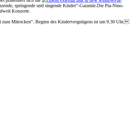
i präsentiert sich die
Pia-
 tanzende, springende und singende Kinder“-Garantie.Die Pia-Nino-
ndweit Konzerte.
ert zum Mitrocken“. Beginn des Kindervergnügens ist um 9.30 Uhr.