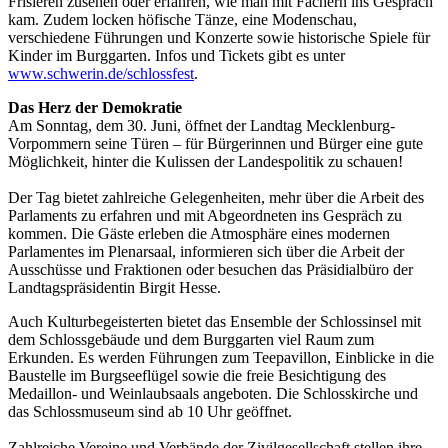
Frisieren zusehen oder erfahren, wie man mit Fächern ins Gespräch
kam. Zudem locken höfische Tänze, eine Modenschau,
verschiedene Führungen und Konzerte sowie historische Spiele für
Kinder im Burggarten. Infos und Tickets gibt es unter
www.schwerin.de/schlossfest
.
Das Herz der Demokratie
Am Sonntag, dem 30. Juni, öffnet der Landtag Mecklenburg-
Vorpommern seine Türen – für Bürgerinnen und Bürger eine gute
Möglichkeit, hinter die Kulissen der Landespolitik zu schauen!
Der Tag bietet zahlreiche Gelegenheiten, mehr über die Arbeit des
Parlaments zu erfahren und mit Abgeordneten ins Gespräch zu
kommen. Die Gäste erleben die Atmosphäre eines modernen
Parlamentes im Plenarsaal, informieren sich über die Arbeit der
Ausschüsse und Fraktionen oder besuchen das Präsidialbüro der
Landtagspräsidentin Birgit Hesse.
Auch Kulturbegeisterten bietet das Ensemble der Schlossinsel mit
dem Schlossgebäude und dem Burggarten viel Raum zum
Erkunden. Es werden Führungen zum Teepavillon, Einblicke in die
Baustelle im Burgseeflügel sowie die freie Besichtigung des
Medaillon- und Weinlaubsaals angeboten. Die Schlosskirche und
das Schlossmuseum sind ab 10 Uhr geöffnet.
Zahlreiche Vereine und Verbände der Zivilgesellschaft stellen ihre