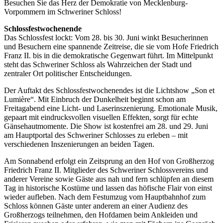
Besuchen Sie das Herz der Demokratie von Mecklenburg-
Vorpommern im Schweriner Schloss!
Schlossfestwochenende
Das Schlossfest lockt: Vom 28. bis 30. Juni winkt Besucherinnen
und Besuchern eine spannende Zeitreise, die sie vom Hofe Friedrich
Franz II. bis in die demokratische Gegenwart führt. Im Mittelpunkt
steht das Schweriner Schloss als Wahrzeichen der Stadt und
zentraler Ort politischer Entscheidungen.
Der Auftakt des Schlossfestwochenendes ist die Lichtshow „Son et
Lumière“. Mit Einbruch der Dunkelheit beginnt schon am
Freitagabend eine Licht- und Laserinszenierung. Emotionale Musik,
gepaart mit eindrucksvollen visuellen Effekten, sorgt für echte
Gänsehautmomente. Die Show ist kostenfrei am 28. und 29. Juni
am Hauptportal des Schweriner Schlosses zu erleben – mit
verschiedenen Inszenierungen an beiden Tagen.
Am Sonnabend erfolgt ein Zeitsprung an den Hof von Großherzog
Friedrich Franz II. Mitglieder des Schweriner Schlossvereins und
anderer Vereine sowie Gäste aus nah und fern schlüpfen an diesem
Tag in historische Kostüme und lassen das höfische Flair von einst
wieder aufleben. Nach dem Festumzug vom Hauptbahnhof zum
Schloss können Gäste unter anderem an einer Audienz des
Großherzogs teilnehmen, den Hofdamen beim Ankleiden und