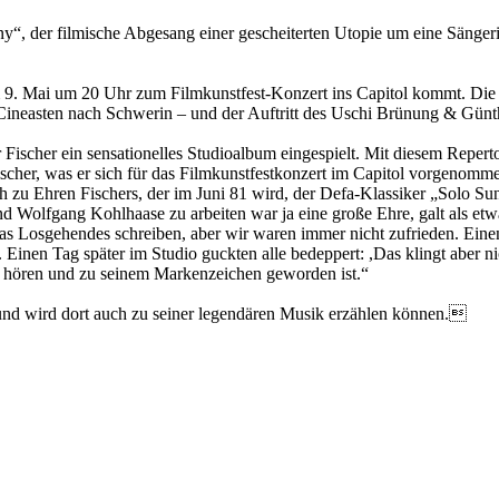
ny“, der filmische Abgesang einer gescheiterten Utopie um eine Sänge
 9. Mai um 20 Uhr zum Filmkunstfest-Konzert ins Capitol kommt. Die Ve
Cineasten nach Schwerin – und der Auftritt des Uschi Brünung & Günth
scher ein sensationelles Studioalbum eingespielt. Mit diesem Repertoir
cher, was er sich für das Filmkunstfestkonzert im Capitol vorgenomme
h zu Ehren Fischers, der im Juni 81 wird, der Defa-Klassiker „Solo Sun
nd Wolfgang Kohlhaase zu arbeiten war ja eine große Ehre, galt als e
as Losgehendes schreiben, aber wir waren immer nicht zufrieden. Eine
. Einen Tag später im Studio guckten alle bedeppert: ,Das klingt aber n
 hören und zu seinem Markenzeichen geworden ist.“
und wird dort auch zu seiner legendären Musik erzählen können.