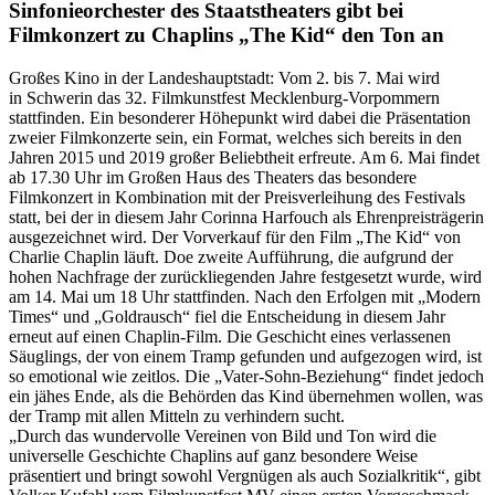
Sinfonieorchester des Staatstheaters gibt bei
Filmkonzert zu Chaplins „The Kid“ den Ton an
Großes Kino in der Landeshauptstadt: Vom 2. bis 7. Mai wird
in Schwerin das 32. Filmkunstfest Mecklenburg-Vorpommern
stattfinden. Ein besonderer Höhepunkt wird dabei die Präsentation
zweier Filmkonzerte sein, ein Format, welches sich bereits in den
Jahren 2015 und 2019 großer Beliebtheit erfreute. Am 6. Mai findet
ab 17.30 Uhr im Großen Haus des Theaters das besondere
Filmkonzert in Kombination mit der Preisverleihung des Festivals
statt, bei der in diesem Jahr Corinna Harfouch als Ehrenpreisträgerin
ausgezeichnet wird. Der Vorverkauf für den Film „The Kid“ von
Charlie Chaplin läuft. Doe zweite Aufführung, die aufgrund der
hohen Nachfrage der zurückliegenden Jahre festgesetzt wurde, wird
am 14. Mai um 18 Uhr stattfinden. Nach den Erfolgen mit „Modern
Times“ und „Goldrausch“ fiel die Entscheidung in diesem Jahr
erneut auf einen Chaplin-Film. Die Geschicht eines verlassenen
Säuglings, der von einem Tramp gefunden und aufgezogen wird, ist
so emotional wie zeitlos. Die „Vater-Sohn-Beziehung“ findet jedoch
ein jähes Ende, als die Behörden das Kind übernehmen wollen, was
der Tramp mit allen Mitteln zu verhindern sucht.
„Durch das wundervolle Vereinen von Bild und Ton wird die
universelle Geschichte Chaplins auf ganz besondere Weise
präsentiert und bringt sowohl Vergnügen als auch Sozialkritik“, gibt