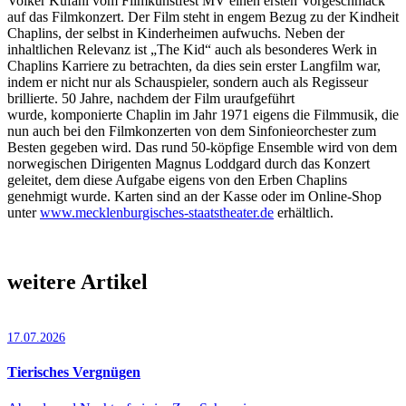
Volker Kufahl vom Filmkunstfest MV einen ersten Vorgeschmack
auf das Filmkonzert. Der Film steht in engem Bezug zu der Kindheit
Chaplins, der selbst in Kinderheimen aufwuchs. Neben der
inhaltlichen Relevanz ist „The Kid“ auch als besonderes Werk in
Chaplins Karriere zu betrachten, da dies sein erster Langfilm war,
indem er nicht nur als Schauspieler, sondern auch als Regisseur
brillierte. 50 Jahre, nachdem der Film uraufgeführt
wurde, komponierte Chaplin im Jahr 1971 eigens die Filmmusik, die
nun auch bei den Filmkonzerten von dem Sinfonieorchester zum
Besten gegeben wird. Das rund 50-köpfige Ensemble wird von dem
norwegischen Dirigenten Magnus Loddgard durch das Konzert
geleitet, dem diese Aufgabe eigens von den Erben Chaplins
genehmigt wurde. Karten sind an der Kasse oder im Online-Shop
unter
www.mecklenburgisches-staatstheater.de
erhältlich.
weitere Artikel
17.07.2026
Tierisches Vergnügen