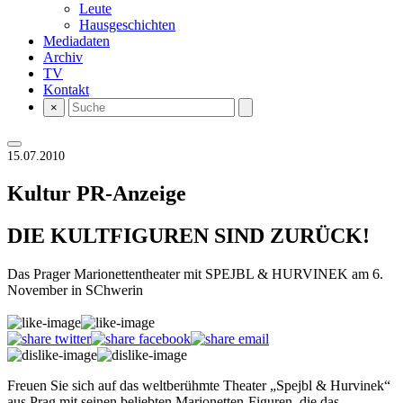
Leute
Hausgeschichten
Mediadaten
Archiv
TV
Kontakt
×
15.07.2010
Kultur
PR-Anzeige
DIE KULTFIGUREN SIND ZURÜCK!
Das Prager Marionettentheater mit SPEJBL & HURVINEK am 6.
November in SChwerin
Freuen Sie sich auf das weltberühmte Theater „Spejbl & Hurvinek“
aus Prag mit seinen beliebten Marionetten-Figuren, die das