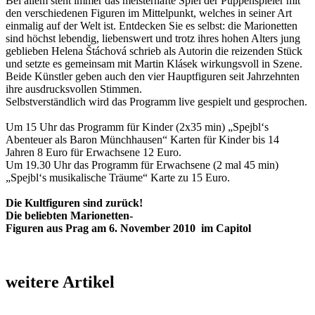
Bei allem steht immer das meisterhafte Spiel der Puppenspieler mit
den verschiedenen Figuren im Mittelpunkt, welches in seiner Art
einmalig auf der Welt ist. Entdecken Sie es selbst: die Marionetten
sind höchst lebendig, liebenswert und trotz ihres hohen Alters jung
geblieben Helena Štáchová schrieb als Autorin die reizenden Stück
und setzte es gemeinsam mit Martin Klásek wirkungsvoll in Szene.
Beide Künstler geben auch den vier Hauptfiguren seit Jahrzehnten
ihre ausdrucksvollen Stimmen.
Selbstverständlich wird das Programm live gespielt und gesprochen.
Um 15 Uhr das Programm für Kinder (2x35 min) „Spejbl‘s
Abenteuer als Baron Münchhausen“ Karten für Kinder bis 14
Jahren 8 Euro für Erwachsene 12 Euro.
Um 19.30 Uhr das Programm für Erwachsene (2 mal 45 min)
„Spejbl‘s musikalische Träume“ Karte zu 15 Euro.
Die Kultfiguren sind zurück!
Die beliebten Marionetten-
Figuren aus Prag am 6. November 2010 im Capitol
weitere Artikel