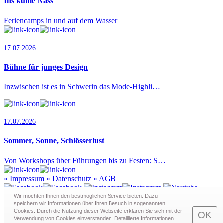
Ins kühle Nass
Feriencamps in und auf dem Wasser
17.07.2026
Bühne für junges Design
Inzwischen ist es in Schwerin das Mode-Highli…
17.07.2026
Sommer, Sonne, Schlösserlust
Von Workshops über Führungen bis zu Festen: S…
»
Impressum
»
Datenschutz
»
AGB
Wir möchten Ihnen den bestmöglichen Service bieten. Dazu
speichern wir Informationen über Ihren Besuch in sogenann­ten
Cookies. Durch die Nutzung dieser Webseite erklären Sie sich mit der
Redaktion · Graf-Schack-Alle 8 · 19053 Schwerin
OK
Verwendung von Cookies einverstanden. Detaillierte Informationen
Telefon:
0385 - 63 83 281
· Fax: 0385 - 63 83 279 · Mail: