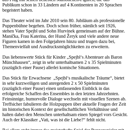
Publikum schon in 33 Ländern auf 4 Kontinenten in 20 Sprachen
begeistert haben.
Das Theater wird im Jahr 2010 sein 80. Jubiläum als professionelle
Puppenbühne begehen. Doch schon früher, nämlich seit 1926,
stehen Vater Spejbl und Sohn Hurvinek gemeinsam auf der Bühne.
Manička, Frau Katerina, der Hund Žeryk und viele andere neue
Figuren kamen in den Folgejahren hinzu und trugen dazu bei,
Themenvielfalt und Ausdrucksmöglichkeiten zu erweitern.
Das liebenswerte Stück für Kinder „Spejbl‘s Abenteuer als Baron
Münchhausen“, zeigt in sehr unterhaltsamen 2 x 35 Spielminuten
(zuzüglich einer Pause) allerlei komische Situationen.
Das Stück für Erwachsene „Spejbl‘s musikalische Träume“, bietet
in sehr kurzweiligen und anregenden 2 x 50 Spielminuten
(zuzüglich einer Pause) einen umfassenden Einblick in das
erfolgreiche Schaffen des Ensembles in den letzten Jahrzehnten.
Feinsinnige, humorvolle Dialoge wechseln mit visuellen Szenen ab.
Treffsicher fabulieren die Holzpuppen über aktuelle Fragen der Zeit
im historischen Kontext der gesellschaftlichen Verhältnisse und
halten dabei den Menschen unterhaltsam einen Spiegel vors Gesicht.
Auch der Klassiker „Vati, was ist die Liebe?“ fehlt nicht.