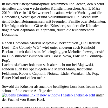
In lockerer Kneipenatmosphäre schlemmen und lachen, den Abend
genießen und den wechselnden Künstlern lauschen: Am 1. März
2019 heißt es in 16 Schweriner Locations wieder Vorhang auf für
Comedians, Schauspieler und Vollblutmusiker! Ein Abend zum
gemütlichen Beisammensein mit Freunden, Familie oder Bekannten.
Hier folgen nicht die Gäste den Künstlern, sondern die Künstler
tingeln von Zapfhahn zu Zapfhahn, durch die teilnehmenden
Locations.
Neben Comedian Markus Majowski, bekannt von „Die Dreisten
Drei – Die Comedy WG“ wird unter anderem auch Reinhold
Beckmann mit dabei sein. Mit eingängigen Melodien bewegt er sich
im Duo stilsicher zwischen Jazz, Bossa Nova, Folk und Country(-
Pop).
Lachmuskelkater holt man sich aber nicht nur bei Majowski,
sondern auch bei Spaßvögeln wie Marcel Mann, Jacqueline
Feldmann, Roberto Capitoni, Notarzt Lüder Warnken, Dr. Pop,
Bauer Korl und vielen mehr.
Sowohl die Künstler als auch die beteiligten Locations freuen sich
schon auf die zweite Auflage der
Theater-Theken-Nacht
unter
der Fuchtel von Bauer Korl.