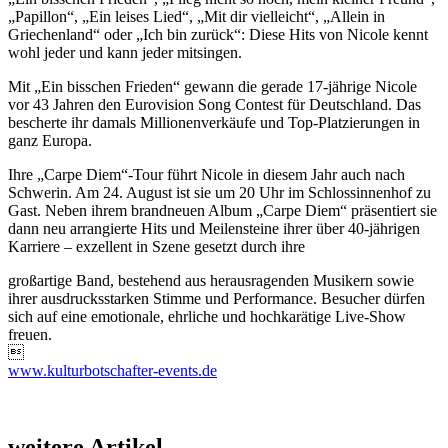
„Papillon“, „Ein leises Lied“, „Mit dir vielleicht“, „Allein in
Griechenland“ oder „Ich bin zurück“: Diese Hits von Nicole kennt
wohl jeder und kann jeder mitsingen.
Mit „Ein bisschen Frieden“ gewann die gerade 17-jährige Nicole
vor 43 Jahren den Eurovision Song Contest für Deutschland. Das
bescherte ihr damals Millionenverkäufe und Top-Platzierungen in
ganz Europa.
Ihre „Carpe Diem“-Tour führt Nicole in diesem Jahr auch nach
Schwerin. Am 24. August ist sie um 20 Uhr im Schlossinnenhof zu
Gast. Neben ihrem brandneuen Album „Carpe Diem“ präsentiert sie
dann neu arrangierte Hits und Meilensteine ihrer über 40-jährigen
Karriere – exzellent in Szene gesetzt durch ihre
großartige Band, bestehend aus herausragenden Musikern sowie
ihrer ausdrucksstarken Stimme und Performance. Besucher dürfen
sich auf eine emotionale, ehrliche und hochkarätige Live-Show
freuen.

www.kulturbotschafter-events.de
weitere Artikel