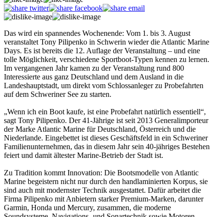
Das wird ein spannendes Wochenende: Vom 1. bis 3. August
veranstaltet Tony Pilipenko in Schwerin wieder die Atlantic Marine
Days. Es ist bereits die 12. Auflage der Veranstaltung – und eine
tolle Möglichkeit, verschiedene Sportboot-Typen kennen zu lernen.
Im vergangenen Jahr kamen zu der Veranstaltung rund 800
Interessierte aus ganz Deutschland und dem Ausland in die
Landeshauptstadt, um direkt vom Schlossanleger zu Probefahrten
auf dem Schweriner See zu starten.
„Wenn ich ein Boot kaufe, ist eine Probefahrt natürlich essentiell“,
sagt Tony Pilipenko. Der 41-Jährige ist seit 2013 Generalimporteur
der Marke Atlantic Marine für Deutschland, Österreich und die
Niederlande. Eingebettet ist dieses Geschäftsfeld in ein Schweriner
Familienunternehmen, das in diesem Jahr sein 40-jähriges Bestehen
feiert und damit ältester Marine-Betrieb der Stadt ist.
Zu Tradition kommt Innovation: Die Bootsmodelle von Atlantic
Marine begeistern nicht nur durch den handlaminierten Korpus, sie
sind auch mit modernster Technik ausgestattet. Dafür arbeitet die
Firma Pilipenko mit Anbietern starker Premium-Marken, darunter
Garmin, Honda und Mercury, zusammen, die moderne
Soundsysteme, Navigations- und Sonartechnik sowie Motoren