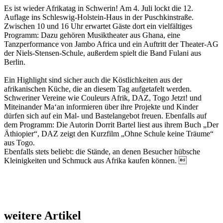
Es ist wieder Afrikatag in Schwerin! Am 4. Juli lockt die 12.
Auflage ins Schleswig-Holstein-Haus in der Puschkinstraße.
Zwischen 10 und 16 Uhr erwartet Gäste dort ein vielfältiges
Programm: Dazu gehören Musiktheater aus Ghana, eine
Tanzperformance von Jambo Africa und ein Auftritt der Theater-AG
der Niels-Stensen-Schule, außerdem spielt die Band Fulani aus
Berlin.
Ein Highlight sind sicher auch die Köstlichkeiten aus der
afrikanischen Küche, die an diesem Tag aufgetafelt werden.
Schweriner Vereine wie Couleurs Afrik, DAZ, Togo Jetzt! und
Miteinander Ma‘an informieren über ihre Projekte und Kinder
dürfen sich auf ein Mal- und Bastelangebot freuen. Ebenfalls auf
dem Programm: Die Autorin Dorrit Bartel liest aus ihrem Buch „Der
Äthiopier“, DAZ zeigt den Kurzfilm „Ohne Schule keine Träume“
aus Togo.
Ebenfalls stets beliebt: die Stände, an denen Besucher hübsche
Kleinigkeiten und Schmuck aus Afrika kaufen können. 
weitere Artikel