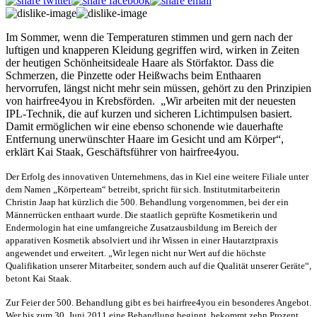
Im Sommer, wenn die Temperaturen stimmen und gern nach der
luftigen und knapperen Kleidung gegriffen wird, wirken in Zeiten
der heutigen Schönheitsideale Haare als Störfaktor. Dass die
Schmerzen, die Pinzette oder Heißwachs beim Enthaaren
hervorrufen, längst nicht mehr sein müssen, gehört zu den Prinzipien
von hairfree4you in Krebsförden. „Wir arbeiten mit der neuesten
IPL-Technik, die auf kurzen und sicheren Lichtimpulsen basiert.
Damit ermöglichen wir eine ebenso schonende wie dauerhafte
Entfernung unerwünschter Haare im Gesicht und am Körper“,
erklärt Kai Staak, Geschäftsführer von hairfree4you.
Der Erfolg des innovativen Unternehmens, das in Kiel eine weitere Filiale unter
dem Namen „Körperteam“ betreibt, spricht für sich. Institutmitarbeiterin
Christin Jaap hat kürzlich die 500. Behandlung vorgenommen, bei der ein
Männerrücken enthaart wurde. Die staatlich geprüfte Kosmetikerin und
Endermologin hat eine umfangreiche Zusatzausbildung im Bereich der
apparativen Kosmetik absolviert und ihr Wissen in einer Hautarztpraxis
angewendet und erweitert. „Wir legen nicht nur Wert auf die höchste
Qualifikation unserer Mitarbeiter, sondern auch auf die Qualität unserer Geräte“,
betont Kai Staak.
Zur Feier der 500. Behandlung gibt es bei hairfree4you ein besonderes Angebot.
Wer bis zum 30. Juni 2011 eine Behandlung beginnt, bekommt zehn Prozent