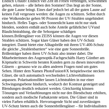
Endlich Urlaub! Endlich viel Zeit im Freien verbringen, schwimmen
gehen, relaxen – alle lieben den Sommer! Das liegt an der Sonne,
die gute Laune bringt. Eines darf jedoch bei all der guten Laune auf
keinen Fall vergessen werden: die Augen zu schützen. Selbst durch
eine Wolkendecke gehen 90 Prozent der UV-Strahlen ungehindert
hindurch. Helles Tages- oder Sonnenlicht kann nicht nur stark
blenden, sondern enthält auch hohe Anteile gefährlicher UVund
Blaulichtstrahlung, die die Sehorgane schädigen
können.Brillengläser von ZEISS können die Augen vor diesen
Strahlen schützen. Sogar klare Gläser haben den UV-Schutz
integriert. Damit bietet eine Alltagsbrille mit ihrem UV-400-Schutz
die gleiche „Strahlenbarriere“ wie eine gute Sonnenbrille.
Brillenträger haben ihren UV-Schutz also immer dabei. Die
Mitarbeiterinnen des Augenoptik-Fachgeschäfts Harry Günther am
Köpmarkt in Schwerin beraten Kunden gern zu diesen innovativen
Gläsern – genauso wie zu allen anderen Fragen rund um gutes
Sehen. Hinter dem Namen PhotoFusion®X beispielsweise stecken
Gläser, die sich automatisch wechselnden Lichtverhältnissen
anpassen. Polarisationsfilter lassen Lichtstrahlen in nur einer
Schwingungsebene hindurch, wodurch der Kontrast gesteigert und
Blendungen deutlich reduziert werden. Gleichzeitig können
Tönungen und Verlauftönungen nicht nur den Blendschutz erhöhen,
sondern auch modische Farbakzente setzen. Die Gläser sind in
vielen Farben erhältlich. Hervorragende Sicht und zuverlässigen
UV-Schutz bieten auch die Sonnenbrillengläser – für Individualisten