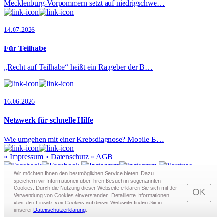
Mecklenburg-Vorpommern setzt auf niedrigschwe…
14.07.2026
Für Teilhabe
„Recht auf Teilhabe“ heißt ein Ratgeber der B…
16.06.2026
Netzwerk für schnelle Hilfe
Wie umgehen mit einer Krebsdiagnose? Mobile B…
»
Impressum
»
Datenschutz
»
AGB
Wir möchten Ihnen den bestmöglichen Service bieten. Dazu
speichern wir Informationen über Ihren Besuch in sogenann­ten
Cookies. Durch die Nutzung dieser Webseite erklären Sie sich mit der
Redaktion · Graf-Schack-Alle 8 · 19053 Schwerin
OK
Verwendung von Cookies einverstanden. Detaillierte Informationen
Telefon:
0385 - 63 83 281
· Fax: 0385 - 63 83 279 · Mail:
über den Einsatz von Cookies auf dieser Webseite finden Sie in
redaktion@schwerin.live
unserer
Datenschutzerklärung
.