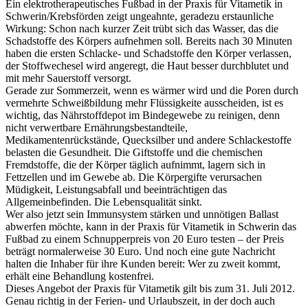
Ein elektrotherapeutisches Fußbad in der Praxis für Vitametik in
Schwerin/Krebsförden zeigt ungeahnte, geradezu erstaunliche
Wirkung: Schon nach kurzer Zeit trübt sich das Wasser, das die
Schadstoffe des Körpers aufnehmen soll. Bereits nach 30 Minuten
haben die ersten Schlacke- und Schadstoffe den Körper verlassen,
der Stoffwechesel wird angeregt, die Haut besser durchblutet und
mit mehr Sauerstoff versorgt.
Gerade zur Sommerzeit, wenn es wärmer wird und die Poren durch
vermehrte Schweißbildung mehr Flüssigkeite ausscheiden, ist es
wichtig, das Nährstoffdepot im Bindegewebe zu reinigen, denn
nicht verwertbare Ernährungsbestandteile,
Medikamentenrückstände, Quecksilber und andere Schlackestoffe
belasten die Gesundheit. Die Giftstoffe und die chemischen
Fremdstoffe, die der Körper täglich aufnimmt, lagern sich in
Fettzellen und im Gewebe ab. Die Körpergifte verursachen
Müdigkeit, Leistungsabfall und beeinträchtigen das
Allgemeinbefinden. Die Lebensqualität sinkt.
Wer also jetzt sein Immunsystem stärken und unnötigen Ballast
abwerfen möchte, kann in der Praxis für Vitametik in Schwerin das
Fußbad zu einem Schnupperpreis von 20 Euro testen – der Preis
beträgt normalerweise 30 Euro. Und noch eine gute Nachricht
halten die Inhaber für ihre Kunden bereit: Wer zu zweit kommt,
erhält eine Behandlung kostenfrei.
Dieses Angebot der Praxis für Vitametik gilt bis zum 31. Juli 2012.
Genau richtig in der Ferien- und Urlaubszeit, in der doch auch