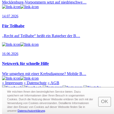
Mecklenburg-Vorpommern setzt auf niedrigschwe…
14.07.2026
Für Teilhabe
„Recht auf Teilhabe“ heißt ein Ratgeber der B…
16.06.2026
Netzwerk für schnelle Hilfe
Wie umgehen mit einer Krebsdiagnose? Mobile B…
»
Impressum
»
Datenschutz
»
AGB
Wir möchten Ihnen den bestmöglichen Service bieten. Dazu
speichern wir Informationen über Ihren Besuch in sogenann­ten
Cookies. Durch die Nutzung dieser Webseite erklären Sie sich mit der
Redaktion · Graf-Schack-Alle 8 · 19053 Schwerin
OK
Verwendung von Cookies einverstanden. Detaillierte Informationen
Telefon:
0385 - 63 83 281
· Fax: 0385 - 63 83 279 · Mail:
über den Einsatz von Cookies auf dieser Webseite finden Sie in
redaktion@schwerin.live
unserer
Datenschutzerklärung
.