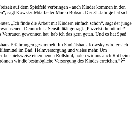
e Freizeit auf dem Spielfeld verbringen - auch Kinder kommen in den
en“, sagt Kowsky-Mitarbeiter Marco Bobsin. Der 31-Jährige hat sich
ter. „Ich finde die Arbeit mit Kindern einfach schön“, sagt der junge
rwachsenen. Dennoch ist Sensibilität gefragt. ‚Puzzelst du mit mir?’
as Vertrauen gewonnen hat, hab ich das gern getan. Und es hat Spaß
ätshaus Erfahrungen gesammelt. Im Sanitätshaus Kowsky wird er sich
 Hilfsmittel im Bad, Helmversorgung und vieles mehr. Um
r beispielsweise einen neuen Rollstuhl, holen wir uns auch Rat beim
 können wir die bestmögliche Versorgung des Kindes erreichen.“ 