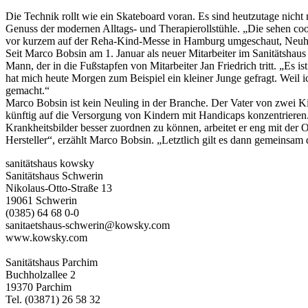
Die Technik rollt wie ein Skateboard voran. Es sind heutzutage nicht 
Genuss der modernen Alltags- und Therapierollstühle. „Die sehen coo
vor kurzem auf der Reha-Kind-Messe in Hamburg umgeschaut, Neuhe
Seit Marco Bobsin am 1. Januar als neuer Mitarbeiter im Sanitätshaus
Mann, der in die Fußstapfen von Mitarbeiter Jan Friedrich tritt. „Es i
hat mich heute Morgen zum Beispiel ein kleiner Junge gefragt. Weil i
gemacht.“
Marco Bobsin ist kein Neuling in der Branche. Der Vater von zwei K
künftig auf die Versorgung von Kindern mit Handicaps konzentrieren.
Krankheitsbilder besser zuordnen zu können, arbeitet er eng mit der
Hersteller“, erzählt Marco Bobsin. „Letztlich gilt es dann gemeins
sanitätshaus kowsky
Sanitätshaus Schwerin
Nikolaus-Otto-Straße 13
19061 Schwerin
(0385) 64 68 0-0
sanitaetshaus-schwerin@kowsky.com
www.kowsky.com
Sanitätshaus Parchim
Buchholzallee 2
19370 Parchim
Tel. (03871) 26 58 32