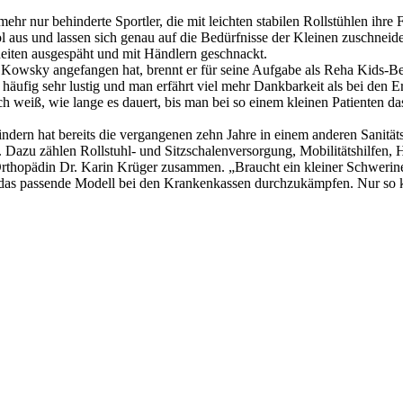
mehr nur behinderte Sportler, die mit leichten stabilen Rollstühlen ihr
l aus und lassen sich genau auf die Bedürfnisse der Kleinen zuschneid
iten ausgespäht und mit Händlern geschnackt.
 Kowsky angefangen hat, brennt er für seine Aufgabe als Reha Kids-Bera
st häufig sehr lustig und man erfährt viel mehr Dankbarkeit als bei den E
ch weiß, wie lange es dauert, bis man bei so einem kleinen Patienten d
indern hat bereits die vergangenen zehn Jahre in einem anderen Sanit
 Dazu zählen Rollstuhl- und Sitzschalenversorgung, Mobilitätshilfen,
 Orthopädin Dr. Karin Krüger zusammen. „Braucht ein kleiner Schwerine
am das passende Modell bei den Krankenkassen durchzukämpfen. Nur so