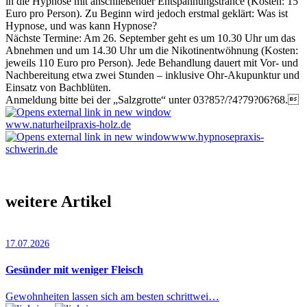
in die Hypnose mit anschließender Entspannungstrance (Kosten: 15
Euro pro Person). Zu Beginn wird jedoch erstmal geklärt: Was ist
Hypnose, und was kann Hypnose?
Nächste Termine: Am 26. September geht es um 10.30 Uhr um das
Abnehmen und um 14.30 Uhr um die Nikotin­entwöhnung (Kosten:
jeweils 110 Euro pro Person). Jede Behandlung dauert mit Vor- und
Nachbereitung etwa zwei Stunden – inklusive Ohr-Akupunktur und
Einsatz von Bachblüten.
Anmeldung bitte bei der „Salzgrotte“ unter 03?85?/?4?79?06?68.
www.naturheilpraxis-holz.de
www.hypnosepraxis-
schwerin.de
weitere Artikel
17.07.2026
Gesünder mit weniger Fleisch
Gewohnheiten lassen sich am besten schrittwei…