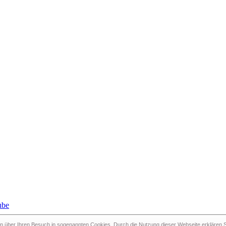
n über Ihren Besuch in sogenann­ten Cookies. Durch die Nutzung dieser Webseite erklären Si