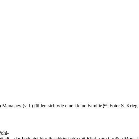
Manataev (v. l.) fühlen sich wie eine kleine Familie. Foto: S. Krieg
Wohl-
 Stadt – das bedeutet hier Puschkinstraße mit Blick zum Großen Moor. 