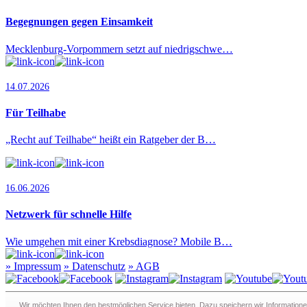
Begegnungen gegen Einsamkeit
Mecklenburg-Vorpommern setzt auf niedrigschwe…
14.07.2026
Für Teilhabe
„Recht auf Teilhabe“ heißt ein Ratgeber der B…
16.06.2026
Netzwerk für schnelle Hilfe
Wie umgehen mit einer Krebsdiagnose? Mobile B…
»
Impressum
»
Datenschutz
»
AGB
Redaktion · Graf-Schack-Alle 8 · 19053 Schwerin
Wir möchten Ihnen den bestmöglichen Service bieten. Dazu speichern wir Informatione