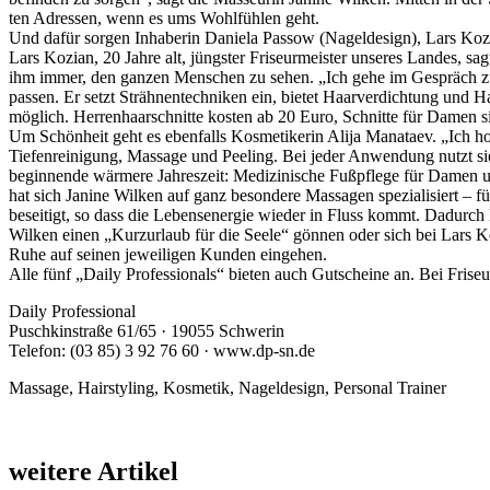
ten Adressen, wenn es ums Wohlfühlen geht.
Und dafür sorgen Inhaberin Daniela Passow (Nageldesign), Lars Kozi
Lars Kozian, 20 Jahre alt, jüngster Friseurmeister unseres Landes, sag
ihm immer, den ganzen Menschen zu sehen. „Ich gehe im Gespräch zu
passen. Er setzt Strähnentechniken ein, bietet Haarverdichtung und 
möglich. Herrenhaarschnitte kos­ten ab 20 Euro, Schnitte für Damen 
Um Schönheit geht es ebenfalls Kosmetikerin Alija Manataev. „Ich ho
Tiefenreinigung, Massage und Peeling. Bei jeder Anwendung nutzt sie
beginnende wärmere Jahreszeit: Medizinische Fußpflege für Damen un
hat sich Janine Wilken auf ganz besondere Massagen spezialisiert – 
beseitigt, so dass die Lebensenergie wieder in Fluss kommt. Dadurch 
Wilken einen „Kurzurlaub für die Seele“ gönnen oder sich bei Lars Ko
Ruhe auf seinen jeweiligen Kunden eingehen.
Alle fünf „Daily Professionals“ bieten auch Gutscheine an. Bei Fris
Daily Professional
Puschkinstraße 61/65 · 19055 Schwerin
Telefon: (03 85) 3 92 76 60 · www.dp-sn.de
Massage, Hairstyling, Kosmetik, Nageldesign, Personal Trainer
weitere Artikel