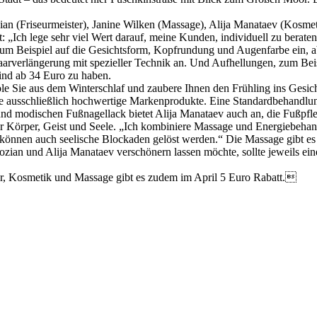
an (Friseurmeister), Janine Wilken (Massage), Alija Manataev (Kosmet
t: „Ich lege sehr viel Wert darauf, meine Kunden, individuell zu beraten
m Beispiel auf die Gesichtsform, Kopfrundung und Augenfarbe ein, ab
Haarverlängerung mit spezieller Technik an. Und Aufhellungen, zum Be
sind ab 34 Euro zu haben.
le Sie aus dem Winterschlaf und zaubere Ihnen den Frühling ins Gesicht
 ausschließlich hochwertige Markenprodukte. Eine Standardbehandlung 
d modischen Fußnagellack bietet Alija Manataev auch an, die Fußpfle
für Körper, Geist und Seele. „Ich kombiniere Massage und Energiebeha
können auch seelische Blockaden gelöst werden.“ Die Massage gibt es f
zian und Alija Manataev verschönern lassen möchte, sollte jeweils eine
eur, Kosmetik und Massage gibt es zudem im April 5 Euro Rabatt.