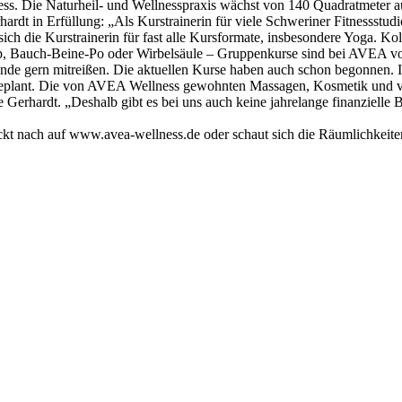
llness. Die Naturheil- und Wellnesspraxis wächst von 140 Quadratme
dt in Erfüllung: „Als Kurstrainerin für viele Schweriner Fitnessstudios
sich die Kurstrainerin für fast alle Kursformate, insbesondere Yoga. Ko
p, Bauch-Beine-Po oder Wirbelsäule – Gruppenkurse sind bei AVEA von
unde gern mitreißen. Die aktuellen Kurse haben auch schon begonnen. I
ngeplant. Die von AVEA Wellness gewohnten Massagen, Kosmetik und vi
ke Gerhardt. „Deshalb gibt es bei uns auch keine jahrelange finanzielle
ckt nach auf www.avea-wellness.de oder schaut sich die Räumlichkeite