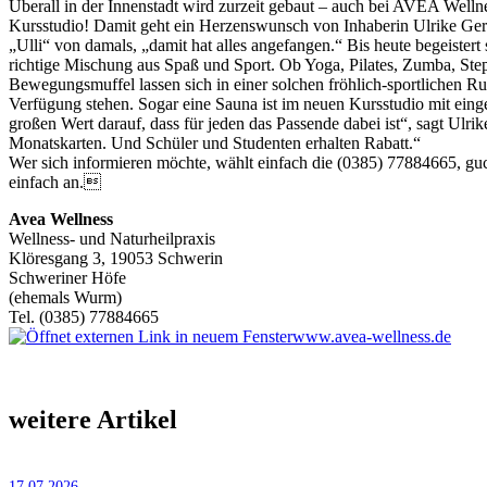
Überall in der Innenstadt wird zurzeit gebaut – auch bei AVEA We
Kursstudio! Damit geht ein Herzenswunsch von Inhaberin Ulrike Gerhar
„Ulli“ von damals, „damit hat alles angefangen.“ Bis heute begeistert 
richtige Mischung aus Spaß und Sport. Ob Yoga, Pilates, Zumba, Ste
Bewegungsmuffel lassen sich in einer solchen fröhlich-sportlichen R
Verfügung stehen. Sogar eine Sauna ist im neuen Kursstudio mit ei
großen Wert darauf, dass für jeden das Passende dabei ist“, sagt Ulri
Monatskarten. Und Schüler und Studenten erhalten Rabatt.“
Wer sich informieren möchte, wählt einfach die (0385) 77884665, gu
einfach an.
Avea Wellness
Wellness- und Naturheilpraxis
Klöresgang 3, 19053 Schwerin
Schweriner Höfe
(ehemals Wurm)
Tel. (0385) 77884665
www.avea-wellness.de
weitere Artikel
17.07.2026