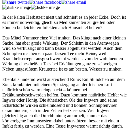
In der kalten Herbstzeit niest und schnieft es an jeder Ecke. Doch ist
es immer notwendig, gleich zu Medikamenten zu greifen oder
können bei leichteren Infekten auch Hausmittel helfen?
Das Mittel Nummer eins: Viel trinken. Das klingt nach einer kleinen
Sache, hat aber große Wirkung. Der Schleim in den Atemwegen
wird so verflüssigt und kann besser abgehustet werden. Auch dem
Schnupfen machen ein paar Tassen Tee mehr Beine, weil
Krankheitserreger ausgeschwemmt werden - von der wohltuenden
Wirkung eines heißen Tees bei Erkältungen ganz zu schweigen.
Neben ungesüßtem Kräutertee ist es am besten, Wasser zu trinken.
Ebenfalls lindernd wirkt ausreichend Ruhe: Ein Stündchen auf dem
Sofa, kombiniert mit einem Spaziergang an der frischen Luft –
natürlich schön warm eingepackt – können bei
Erkältungsbeschwerden helfen. Dazu kommen natürliche Helfer wie
Ingwer oder Honig. Die ätherischen Öle des Ingwers und seine
Scharfstoffe wirken schleimlösend und können Schnupfenviren
daran hindern, sich in den Zellen festzusetzen. Weil Ingwer
gleichzeitig auch die Durchblutung ankurbelt, kann er das
körpereigene Immunsystem dabei unterstützen, besser mit einem
Infekt fertig zu werden. Eine Tasse Ingwertee wärmt richtig durch.