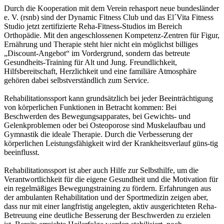
Durch die Kooperation mit dem Verein rehasport neue bundesländer
e. V. (rsnb) sind der Dynamic Fitness Club und das El´Vita Fitness
Studio jetzt zertifizierte Reha-Fitness-Studios im Bereich
Orthopädie. Mit den angeschlossenen Kompetenz-Zentren für Figur,
Ernährung und Therapie steht hier nicht ein möglichst billiges
„Discount-Angebot“ im Vordergrund, sondern das betreute
Gesundheits-Training für Alt und Jung. Freundlichkeit,
Hilfsbereitschaft, Herzlichkeit und eine familiäre Atmosphäre
gehören dabei selbstverständlich zum Service.
Rehabilitationssport kann grundsätzlich bei jeder Beeinträchtigung
von körperlichen Funktionen in Betracht kommen: Bei
Beschwerden des Bewegungsapparates, bei Gewichts- und
Gelenkproblemen oder bei Osteoporose sind Muskelaufbau und
Gymnastik die ideale Therapie. Durch die Verbesserung der
körperlichen Leistungsfähigkeit wird der Krankheitsverlauf güns-tig
beeinflusst.
Rehabilitationssport ist aber auch Hilfe zur Selbsthilfe, um die
Verantwortlichkeit für die eigene Gesundheit und die Motivation für
ein regelmäßiges Bewegungstraining zu fördern. Erfahrungen aus
der ambulanten Rehabilitation und der Sportmedizin zeigen aber,
dass nur mit einer langfristig angelegten, aktiv ausgerichteten Reha-
Betreuung eine deutliche Besserung der Beschwerden zu erzielen