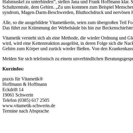
Halsmuskel zu unterbinden”, stellen Jana und Frank Hoffmann klar. 
Schaltzentrale, dem Gehirn. „Zu uns kommen zum Beispiel Menschen
syndrom, Magen-Darm-Beschwerden, Bluthochdruck und nervösen He
Alle, so die ausgebildete Vitametikerin, seien zum übergroßen Teil 
Das führt zur Krümmung der Wirbelsäule bis hin zur Beckenschiefste
Vitametik versteht sich als eine Methode, die wieder Ordnung und Gle
wird, wird eine Kettenreaktion ausgelöst, in deren Folge sich die
Gehirn zum Körper und zurück wieder fließen. Von den Krankenkas
Melden Sie sich telefonisch zu einem unverbindlichen Beratungsgespr
Kurzinfos:
praxis für Vitametik®
Hoffmann & Hoffmann
Eckdrift 14
19061 Schwerin
Telefon (0385) 617 2505
www.vitametik-schwerin.de
Termine nach Absprache