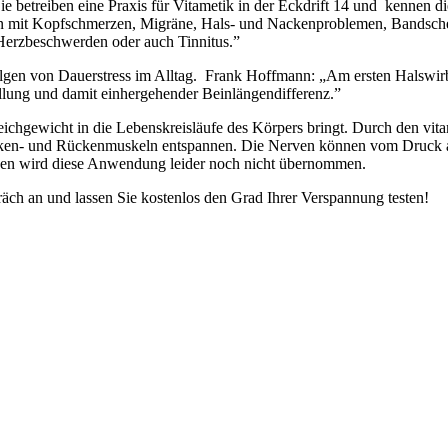
Sie betreiben eine Praxis für Vitametik in der Eckdrift 14 und kenne
 mit Kopfschmerzen, Migräne, Hals- und Nackenproblemen, Bandschei
rzbeschwerden oder auch Tinnitus.”
Folgen von Dauerstress im Alltag. Frank Hoffmann: „Am ersten Halswir
llung und damit einhergehender Beinlängendifferenz.”
ichgewicht in die Lebenskreisläufe des Körpers bringt. Durch den vita
 Nacken- und Rückenmuskeln entspannen. Die Nerven können vom Druck
sen wird diese Anwendung leider noch nicht übernommen.
äch an und lassen Sie kostenlos den Grad Ihrer Verspannung testen!