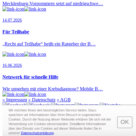
Mecklenburg-Vorpommern setzt auf niedrigschwe…
14.07.2026
Für Teilhabe
„Recht auf Teilhabe“ heißt ein Ratgeber der B…
16.06.2026
Netzwerk für schnelle Hilfe
Wie umgehen mit einer Krebsdiagnose? Mobile B…
»
Impressum
»
Datenschutz
»
AGB
Wir möchten Ihnen den bestmöglichen Service bieten. Dazu
speichern wir Informationen über Ihren Besuch in sogenann­ten
Cookies. Durch die Nutzung dieser Webseite erklären Sie sich mit der
Redaktion · Graf-Schack-Alle 8 · 19053 Schwerin
OK
Verwendung von Cookies einverstanden. Detaillierte Informationen
Telefon:
0385 - 63 83 281
· Fax: 0385 - 63 83 279 · Mail:
über den Einsatz von Cookies auf dieser Webseite finden Sie in
redaktion@schwerin.live
unserer
Datenschutzerklärung
.