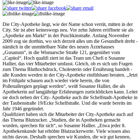
Die City-Apotheke liegt, wie der Name schon verrät, mitten in der
City. Sie ist aber keineswegs neu. Vor zehn Jahren eröffnete sie als
„Apotheke am Markt“ in der Puschkinstraße. Anfang November
2009 zog sie dorthin, wo sich derzeit alles um die Gesundheit dreht -
nämlich in die unmittelbare Nähe des neuen Ärztehauses
„Gusanum“, in die Wismarsche Straße 121, gegenüber vom
„Capitol“. Hoch qualifi ziert ist das Team um Chefi n Susanne
Hallier, das vier Mitarbeiter umfasst. Gleich, ob es sich um Fragen
zum Thema Bluthochdruck, Cholesterin oder Ernährung handelt -
alle Kunden werden in der City-Apotheke einfühlsam beraten. „Jetzt
im Frühjahr schauen auch wieder viele herein, die von
Pollenallergien geplagt werden“, weiß Susanne Hallier, die als
Apothekerin auf langjährige Erfahrungen zurückblicken kann. Leitet
sie doch neben der City- Apotheke auch die Schelfstadt-Apotheke in
der Taubenstraße 19/Ecke Schelfstraße. Und die wurde bereits im
Jahr 1946 gegründet.
Qualifiziert haben sich die Mitarbeiter der City-Apotheke auch auf
das Thema Blutzucker. „Studien, die in Apotheken gemacht
wurden, sprechen für sich“, so Susanne Hallier. „Etwa jeder 8.
Apothekenkunde hat erhöhte Blutzuckerwerte. Viele wissen also
nichts davon. Deshalb sprechen wir Kunden, die wir gut kennen,