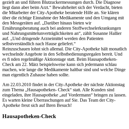
gezielt an und führen Blutzuckermessungen durch. Die Diagnose
liegt dann aber beim Arzt.“ Bewahrheitet sich der Verdacht, bieten
die Mitarbeiter der City-Apotheke beratende Hilfe an. Sie klären
über die richtige Einnahme der Medikamente und den Umgang mit
den Messgeräten auf. „Darüber hinaus bieten wir
Ernährungsberatung auch bei anderen Stoffwechselerkrankungen
und Nahrungsmittelunverträglichkeiten an“, zählt Susanne Hallier
auf. „Und dringende Arzneimittel werden den Patienten
selbstverständlich nach Hause geliefert.“
Reinzuschauen lohnt sich allemal. Die City-Apotheke hält monatlich
wechselnde Angebote in den Selbstbedienungsregalen bereit. Und
es fi nden regelmäßige Aktionstage statt. Beim Hausapotheken-
Check am 22. März beispielsweise kann sich jedermann schlau
machen, wie lange die Medikamente haltbar sind und welche Dinge
man eigentlich Zuhause haben sollte.
Am 22.03.2010 findet in der City-Apotheke der nächste Aktionstag
zum Thema „Hausapotheken- Check“ statt. Alle Kunden sind
eingeladen, ihre Hausapotheke „auf Vordermann“ bringen zu lassen.
Es warten kleine Überraschungen auf Sie. Das Team der City-
Apotheke freut sich auf Ihren Besuch!
Hausapotheken-Check