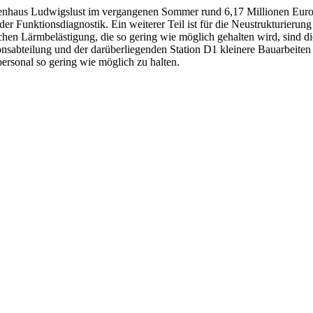
haus Ludwigslust im vergangenen Sommer rund 6,17 Millionen Euro Fö
r Funktions­diagnostik. Ein weiterer Teil ist für die Neustrukturierun
n Lärmbelästigung, die so gering wie möglich gehalten wird, sind die 
onsabteilung und der darüberliegenden Station D1 kleinere Bauarbeite
personal so gering wie möglich zu halten.