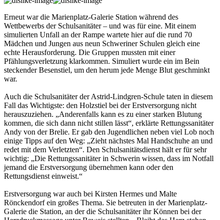
Erneut war die Marienplatz-Galerie Station während des
Wettbewerbs der Schulsanitäter – und was für eine. Mit einem
simulierten Unfall an der Rampe wartete hier auf die rund 70
Mädchen und Jungen aus neun Schweriner Schulen gleich eine
echte Herausforderung. Die Gruppen mussten mit einer
Pfählungsverletzung klarkommen. Simuliert wurde ein im Bein
steckender Besenstiel, um den herum jede Menge Blut geschminkt
war.
Auch die Schulsanitäter der Astrid-Lindgren-Schule taten in diesem
Fall das Wichtigste: den Holzstiel bei der Erstversorgung nicht
herauszuziehen. „Anderenfalls kann es zu einer starken Blutung
kommen, die sich dann nicht stillen lässt“, erklärte Rettungssanitäter
Andy von der Brelie. Er gab den Jugendlichen neben viel Lob noch
einige Tipps auf den Weg: „Zieht nächstes Mal Handschuhe an und
redet mit dem Verletzten“. Den Schulsanitätsdienst hält er für sehr
wichtig: „Die Rettungssanitäter in Schwerin wissen, dass im Notfall
jemand die Erstversorgung übernehmen kann oder den
Rettungsdienst einweist.“
Erstversorgung war auch bei Kirs­ten Hermes und Malte
Rönckendorf ein großes Thema. Sie betreuten in der Marienplatz-
Galerie die Station, an der die Schulsanitäter ihr Können bei der