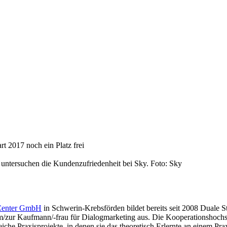
t 2017 noch ein Platz frei
untersuchen die Kundenzufriedenheit bei Sky. Foto: Sky
 Center GmbH
in Schwerin-Krebsförden bildet bereits seit 2008 Duale 
/zur Kaufmann/-frau für Dialogmarketing aus. Die Kooperationshochs
che Praxisprojekte, in denen sie das theoretisch Erlernte an einem Pra