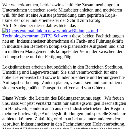
Wer weiterkommen, betriebswirtschaftliche Zusammenhänge im
Unternehmen verstehen sowie Mitarbeiter anleiten und motivieren
will, für den ist eine Aufstiegsfortbildung zum geprüften Logis­
tikmeister oder Industriemeister der Schritt zum Erfolg.
Ab 1. September dieses Jahres bietet das
Bildungs- und
Technologiezentrum (BTZ) Schwerin
diese beiden Fachrichtungen
neu an. Industriemeister übernehmen als Fach- und Führungskräfte
in industriellen Betrieben komplexe planerische Aufgaben und sind
im mittleren Management als kompetenter Vermittler zwischen der
Leitungsebene und der Fertigung tätig.
Logistikmeister arbeiten hauptsächlich in den Bereichen Spedition,
Umschlag und Lagerwirtschaft. Sie sind verantwortlich für eine
hohe Lieferbereitschaft sowie kundenorientierte und termingerechte
Auftragsbearbeitung. Zudem planen, veranlassen und kontrollieren
sie den sachgemäßen Transport und Versand von Gütern.
Diana Warnk, die Leiterin des Bildungszentrums, sagt: „Wir freuen
uns, dass wir jetzt verstärkt nicht nur aufstiegswilligen Beschäftigten
im Handwerk, sondern auch aus den Industriebetrieben der Region
mehrere hochwertige Aufstiegsfortbildungen und spezielle Seminare
anbieten können. Zukünftig wird man bei uns unter anderem den
geprüften Industriemeister in den Fachrichtungen Holzverarbeitung,