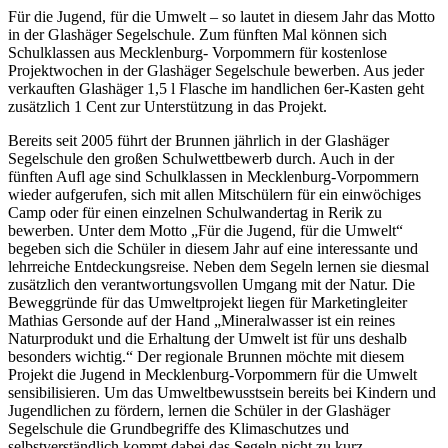
Für die Jugend, für die Umwelt – so lautet in diesem Jahr das Motto
in der Glashäger Segelschule. Zum fünften Mal können sich
Schulklassen aus Mecklenburg- Vorpommern für kostenlose
Projektwochen in der Glashäger Segelschule bewerben. Aus jeder
verkauften Glashäger 1,5 l Flasche im handlichen 6er-Kasten geht
zusätzlich 1 Cent zur Unterstützung in das Projekt.
Bereits seit 2005 führt der Brunnen jährlich in der Glashäger
Segelschule den großen Schulwettbewerb durch. Auch in der
fünften Aufl age sind Schulklassen in Mecklenburg-Vorpommern
wieder aufgerufen, sich mit allen Mitschülern für ein einwöchiges
Camp oder für einen einzelnen Schulwandertag in Rerik zu
bewerben. Unter dem Motto „Für die Jugend, für die Umwelt“
begeben sich die Schüler in diesem Jahr auf eine interessante und
lehrreiche Entdeckungsreise. Neben dem Segeln lernen sie diesmal
zusätzlich den verantwortungsvollen Umgang mit der Natur. Die
Beweggründe für das Umweltprojekt liegen für Marketingleiter
Mathias Gersonde auf der Hand „Mineralwasser ist ein reines
Naturprodukt und die Erhaltung der Umwelt ist für uns deshalb
besonders wichtig.“ Der regionale Brunnen möchte mit diesem
Projekt die Jugend in Mecklenburg-Vorpommern für die Umwelt
sensibilisieren. Um das Umweltbewusstsein bereits bei Kindern und
Jugendlichen zu fördern, lernen die Schüler in der Glashäger
Segelschule die Grundbegriffe des Klimaschutzes und
selbstverständlich kommt dabei das Segeln nicht zu kurz.