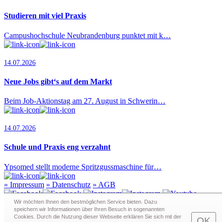
Studieren mit viel Praxis
Campushochschule Neubrandenburg punktet mit k…
14.07.2026
Neue Jobs gibt‘s auf dem Markt
Beim Job-Aktionstag am 27. August in Schwerin…
14.07.2026
Schule und Praxis eng verzahnt
Ypsomed stellt moderne Spritzgussmaschine für…
»
Impressum
»
Datenschutz
»
AGB
Wir möchten Ihnen den bestmöglichen Service bieten. Dazu
speichern wir Informationen über Ihren Besuch in sogenann­ten
Cookies. Durch die Nutzung dieser Webseite erklären Sie sich mit der
Redaktion · Graf-Schack-Alle 8 · 19053 Schwerin
OK