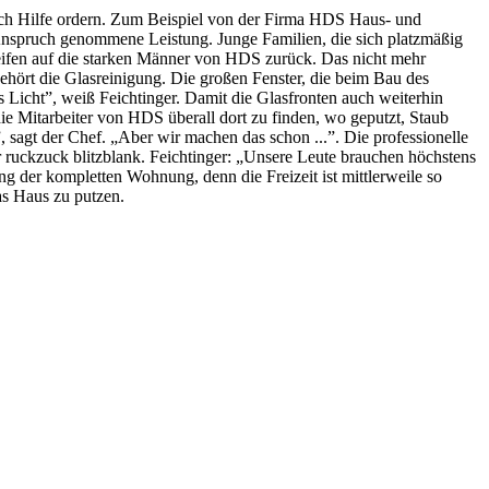
 sich Hilfe ordern. Zum Beispiel von der Firma HDS Haus- und
n Anspruch genommene Leistung. Junge Familien, die sich platzmäßig
reifen auf die starken Männer von HDS zurück. Das nicht mehr
ört die Glasreinigung. Die großen Fenster, die beim Bau des
 Licht”, weiß Feichtinger. Damit die Glasfronten auch weiterhin
ie Mitarbeiter von HDS überall dort zu finden, wo geputzt, Staub
 sagt der Chef. „Aber wir machen das schon ...”. Die professionelle
 ruckzuck blitzblank. Feichtinger: „Unsere Leute brauchen höchstens
g der kompletten Wohnung, denn die Freizeit ist mittlerweile so
s Haus zu putzen.