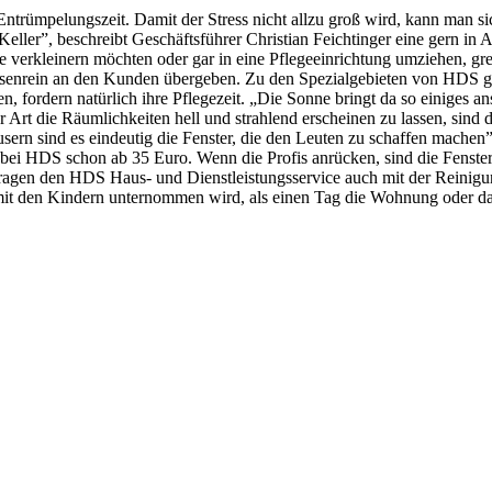
 Entrümpelungszeit. Damit der Stress nicht allzu groß wird, kann man
Keller”, beschreibt Geschäftsführer Christian Feichtinger eine gern i
he verkleinern möchten oder gar in eine Pflegeeinrichtung umziehen, g
senrein an den Kunden übergeben. Zu den Spezialgebieten von HDS geh
ordern natürlich ihre Pflegezeit. „Die Sonne bringt da so einiges ans
Art die Räumlichkeiten hell und strahlend erscheinen zu lassen, sind d
rn sind es eindeutig die Fenster, die den Leuten zu schaffen machen”,
bei HDS schon ab 35 Euro. Wenn die Profis anrücken, sind die Fenster
ftragen den HDS Haus- und Dienstleistungsservice auch mit der Reinigun
mit den Kindern unternommen wird, als einen Tag die Wohnung oder da