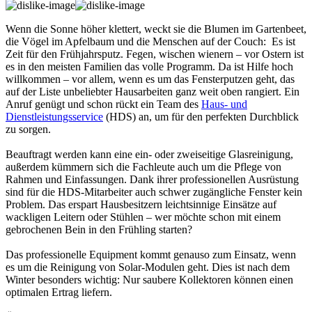
Wenn die Sonne höher klettert, weckt sie die Blumen im Gartenbeet,
die Vögel im Apfelbaum und die Menschen auf der Couch: Es ist
Zeit für den Frühjahrsputz. Fegen, wischen wienern – vor Ostern ist
es in den meisten Familien das volle Programm. Da ist Hilfe hoch
willkommen – vor allem, wenn es um das Fensterputzen geht, das
auf der Liste unbeliebter Hausarbeiten ganz weit oben rangiert. Ein
Anruf genügt und schon rückt ein Team des
Haus- und
Dienstleistungsservice
(HDS) an, um für den perfekten Durchblick
zu sorgen.
Beauftragt werden kann eine ein- oder zweiseitige Glasreinigung,
außerdem kümmern sich die Fachleute auch um die Pflege von
Rahmen und Einfassungen. Dank ihrer professionellen Ausrüstung
sind für die HDS-Mitarbeiter auch schwer zugängliche Fenster kein
Problem. Das erspart Hausbesitzern leichtsinnige Einsätze auf
wackligen Leitern oder Stühlen – wer möchte schon mit einem
gebrochenen Bein in den Frühling starten?
Das professionelle Equipment kommt genauso zum Einsatz, wenn
es um die Reinigung von Solar-Modulen geht. Dies ist nach dem
Winter besonders wichtig: Nur saubere Kollektoren können einen
optimalen Ertrag liefern.