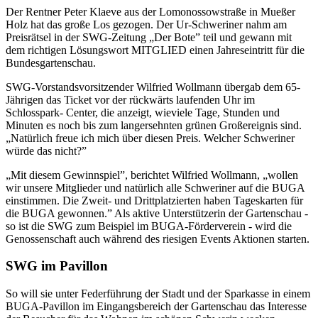
Der Rentner Peter Klaeve aus der Lomonossowstraße in Mueßer
Holz hat das große Los gezogen. Der Ur-Schweriner nahm am
Preisrätsel in der SWG-Zeitung „Der Bote” teil und gewann mit
dem richtigen Lösungswort MITGLIED einen Jahreseintritt für die
Bundesgartenschau.
SWG-Vorstandsvorsitzender Wilfried Wollmann übergab dem 65-
Jährigen das Ticket vor der rückwärts laufenden Uhr im
Schlosspark- Center, die anzeigt, wieviele Tage, Stunden und
Minuten es noch bis zum langersehnten grünen Großereignis sind.
„Natürlich freue ich mich über diesen Preis. Welcher Schweriner
würde das nicht?”
„Mit diesem Gewinnspiel”, berichtet Wilfried Wollmann, „wollen
wir unsere Mitglieder und natürlich alle Schweriner auf die BUGA
einstimmen. Die Zweit- und Drittplatzierten haben Tageskarten für
die BUGA gewonnen.” Als aktive Unterstützerin der Gartenschau -
so ist die SWG zum Beispiel im BUGA-Förderverein - wird die
Genossenschaft auch während des riesigen Events Aktionen starten.
SWG im Pavillon
So will sie unter Federführung der Stadt und der Sparkasse in einem
BUGA-Pavillon im Eingangsbereich der Gartenschau das Interesse