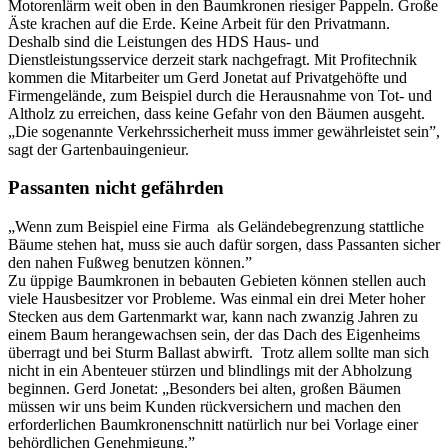
Motorenlärm weit oben in den Baumkronen riesiger Pappeln. Große
Äste krachen auf die Erde. Keine Arbeit für den Privatmann.
Deshalb sind die Leistungen des HDS Haus- und
Dienstleistungsservice derzeit stark nachgefragt. Mit Profitechnik
kommen die Mitarbeiter um Gerd Jonetat auf Privatgehöfte und
Firmengelände, zum Beispiel durch die Herausnahme von Tot- und
Altholz zu erreichen, dass keine Gefahr von den Bäumen ausgeht.
„Die sogenannte Verkehrssicherheit muss immer gewährleistet sein”,
sagt der Gartenbauingenieur.
Passanten nicht gefährden
„Wenn zum Beispiel eine Firma als Geländebegrenzung stattliche
Bäume stehen hat, muss sie auch dafür sorgen, dass Passanten sicher
den nahen Fußweg benutzen können.”
Zu üppige Baumkronen in bebauten Gebieten können stellen auch
viele Hausbesitzer vor Probleme. Was einmal ein drei Meter hoher
Stecken aus dem Gartenmarkt war, kann nach zwanzig Jahren zu
einem Baum herangewachsen sein, der das Dach des Eigenheims
überragt und bei Sturm Ballast abwirft. Trotz allem sollte man sich
nicht in ein Abenteuer stürzen und blindlings mit der Abholzung
beginnen. Gerd Jonetat: „Besonders bei alten, großen Bäumen
müssen wir uns beim Kunden rückversichern und machen den
erforderlichen Baumkronenschnitt natürlich nur bei Vorlage einer
behördlichen Genehmigung.”