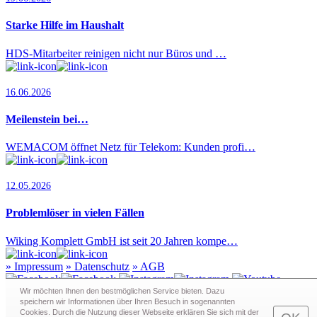
Starke Hilfe im Haushalt
HDS-Mitarbeiter reinigen nicht nur Büros und …
16.06.2026
Meilenstein bei…
WEMACOM öffnet Netz für Telekom: Kunden profi…
12.05.2026
Problemlöser in vielen Fällen
Wiking Komplett GmbH ist seit 20 Jahren kompe…
»
Impressum
»
Datenschutz
»
AGB
Wir möchten Ihnen den bestmöglichen Service bieten. Dazu
speichern wir Informationen über Ihren Besuch in sogenann­ten
Cookies. Durch die Nutzung dieser Webseite erklären Sie sich mit der
Redaktion · Graf-Schack-Alle 8 · 19053 Schwerin