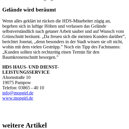
Gelände wird beräumt
Wenn alles geklärt ist rücken die HDS-Mitarbeiter zügig an,
begeben sich in luftige Höhen und verlassen das Gelände
selbstverständlich nach getaner Arbeit sauber und auf Wunsch vom
Grünschnitt beräumt. „Da freuen sich die meisten Kunden darüber”,
berichtet Jonetat, „denn besonders in der Stadt wissen sie oft nicht,
wohin mit dem vielen Gestrüpp.” Noch ein Tipp des Fachmanns:
„Kunden sollten sich rechtzeitig einen Termin für den
Baumkronenschnitt besorgen.”
HDS HAUS- UND DIENST-
LEISTUNGSSERVICE
Ahornstraße 10
19075 Pampow
Telefon: 03865 - 40 10
info@mopgirl.de
www.mopgirl.de
weitere Artikel