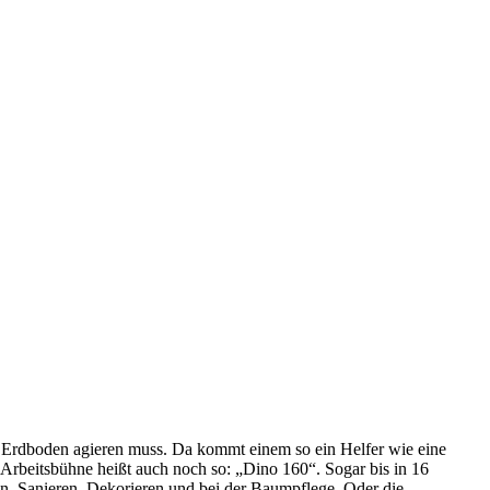
m Erdboden agieren muss. Da kommt einem so ein Helfer wie eine
 Arbeitsbühne heißt auch noch so: „Dino 160“. Sogar bis in 16
n, Sanieren, Dekorieren und bei der Baum­pflege. Oder die