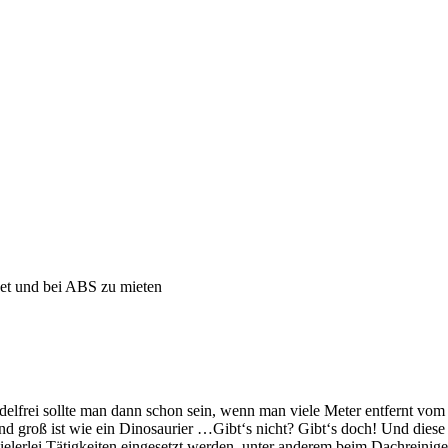
et und bei ABS zu mieten
elfrei sollte man dann schon sein, wenn man viele Meter entfernt vo
nd groß ist wie ein Dinosaurier …Gibt‘s nicht? Gibt‘s doch! Und diese
ielerlei Tätigkeiten eingesetzt werden, unter anderem beim Dachreinige