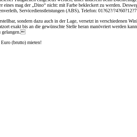
ber eines mag der „Dino“ nicht: mit Farbe bekleckert zu werden. Deswe
verleih, Servicedienstleis­tungen (ABS), Telefon: 01?62?/?4?60?12?
tellbar, sondern dazu auch in der Lage, versetzt in verschiedenen Wink
tzort exakt bis an die gewünschte Stelle heran manövriert werden kann. 
u gelangen.
Euro (brutto) mieten!