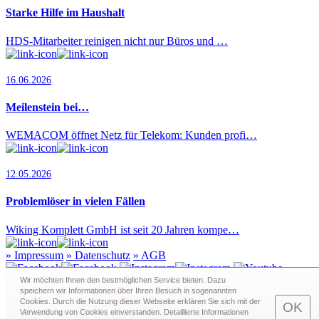
Starke Hilfe im Haushalt
HDS-Mitarbeiter reinigen nicht nur Büros und …
16.06.2026
Meilenstein bei…
WEMACOM öffnet Netz für Telekom: Kunden profi…
12.05.2026
Problemlöser in vielen Fällen
Wiking Komplett GmbH ist seit 20 Jahren kompe…
»
Impressum
»
Datenschutz
»
AGB
Wir möchten Ihnen den bestmöglichen Service bieten. Dazu
speichern wir Informationen über Ihren Besuch in sogenann­ten
Cookies. Durch die Nutzung dieser Webseite erklären Sie sich mit der
Redaktion · Graf-Schack-Alle 8 · 19053 Schwerin
OK
Verwendung von Cookies einverstanden. Detaillierte Informationen
Telefon:
0385 - 63 83 281
· Fax: 0385 - 63 83 279 · Mail: