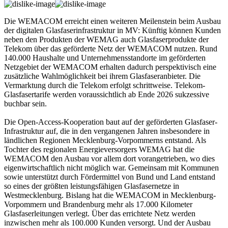
Die WEMACOM erreicht einen weiteren Meilenstein beim Ausbau
der digitalen Glasfaserinfrastruktur in MV: Künftig können Kunden
neben den Produkten der WEMAG auch Glasfaserprodukte der
Telekom über das geförderte Netz der WEMACOM nutzen. Rund
140.000 Haushalte und Unternehmensstandorte im geförderten
Netzgebiet der WEMACOM erhalten dadurch perspektivisch eine
zusätzliche Wahlmöglichkeit bei ihrem Glasfaseranbieter. Die
Vermarktung durch die Telekom erfolgt schrittweise. Telekom-
Glasfasertarife werden voraussichtlich ab Ende 2026 sukzessive
buchbar sein.
Die Open-Access-Kooperation baut auf der geförderten Glasfaser-
Infrastruktur auf, die in den vergangenen Jahren insbesondere in
ländlichen Regionen Mecklenburg-Vorpommerns entstand. Als
Tochter des regionalen Energieversorgers WEMAG hat die
WEMACOM den Ausbau vor allem dort vorangetrieben, wo dies
eigenwirtschaftlich nicht möglich war. Gemeinsam mit Kommunen
sowie unterstützt durch Fördermittel von Bund und Land entstand
so eines der größten leistungsfähigen Glasfasernetze in
Westmecklenburg. Bislang hat die WEMACOM in Mecklenburg-
Vorpommern und Brandenburg mehr als 17.000 Kilometer
Glasfaserleitungen verlegt. Über das errichtete Netz werden
inzwischen mehr als 100.000 Kunden versorgt. Und der Ausbau