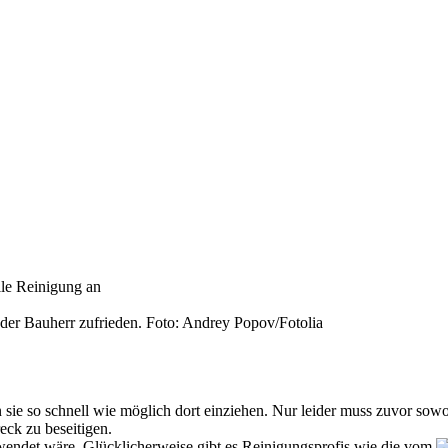
lle Reinigung an
 der Bauherr zufrieden. Foto: Andrey Popov/Fotolia
 sie so schnell wie möglich dort einziehen. Nur leider muss zuvor sow
eck zu beseitigen.
fgewendet wäre. Glücklicherweise gibt es Reinigungsprofis wie die vom