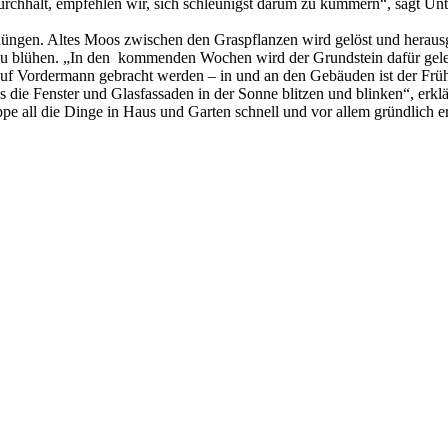
urchhält, empfehlen wir, sich schleunigst darum zu kümmern“, sagt Un
udüngen. Altes Moos zwischen den Graspflanzen wird gelöst und herausg
 zu blühen. „In den kommenden Wochen wird der Grundstein dafür gele
s auf Vordermann gebracht werden – in und an den Gebäuden ist der Früh
 die Fenster und Glasfassaden in der Sonne blitzen und blinken“, erklä
ppe all die Dinge in Haus und Garten schnell und vor allem gründlich 