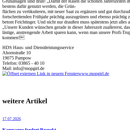
Grünanlagen sind dran! „Damit der Rasen die schönen Jahreszeiten d
bestens dafür genutzt werden, die Grün-
flächen zu vertikutieren, mit neuer Saat zu ergänzen und gut durchz
fortschreitenden Frühjahr prächtig auszugrünen und ebenso prächtig
betont Feichtinger. Und nicht nur draußen muss spätestens jetzt alle
„Unsere Kunden wünschen gerade in dieser Jahreszeit zuallererst, dass
lästige, anstrengende Arbeit sparen kann, wenn man unsere Profi-Tru
kommen!
HDS Haus- und Dienstleistungsservice
Ahornstraße 10
19075 Pampow
Telefon: 03865 - 40 10
Mail: info@mopgirl.de
www.mopgirl.de
weitere Artikel
17.07.2026
Kampagne fordert Respekt