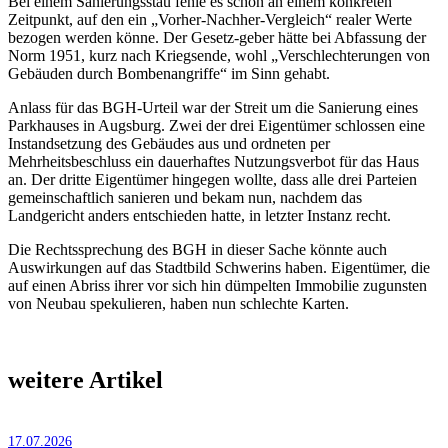
Bei einem Sanierungsstau fehle es schon an einem konkreten
Zeitpunkt, auf den ein „Vorher-Nachher-Vergleich“ realer Werte
bezogen werden könne. Der Gesetz-geber hätte bei Abfassung der
Norm 1951, kurz nach Kriegsende, wohl „Verschlechterungen von
Gebäuden durch Bombenangriffe“ im Sinn gehabt.
Anlass für das BGH-Urteil war der Streit um die Sanierung eines
Parkhauses in Augsburg. Zwei der drei Eigentümer schlossen eine
Instandsetzung des Gebäudes aus und ordneten per
Mehrheitsbeschluss ein dauerhaftes Nutzungsverbot für das Haus
an. Der dritte Eigentümer hingegen wollte, dass alle drei Parteien
gemeinschaftlich sanieren und bekam nun, nachdem das
Landgericht anders entschieden hatte, in letzter Instanz recht.
Die Rechtssprechung des BGH in dieser Sache könnte auch
Auswirkungen auf das Stadtbild Schwerins haben. Eigentümer, die
auf einen Abriss ihrer vor sich hin dümpelten Immobilie zugunsten
von Neubau spekulieren, haben nun schlechte Karten.
weitere Artikel
17.07.2026