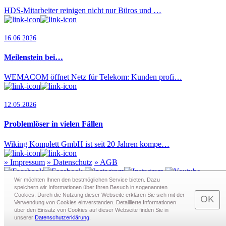
HDS-Mitarbeiter reinigen nicht nur Büros und …
16.06.2026
Meilenstein bei…
WEMACOM öffnet Netz für Telekom: Kunden profi…
12.05.2026
Problemlöser in vielen Fällen
Wiking Komplett GmbH ist seit 20 Jahren kompe…
»
Impressum
»
Datenschutz
»
AGB
Wir möchten Ihnen den bestmöglichen Service bieten. Dazu
speichern wir Informationen über Ihren Besuch in sogenann­ten
Cookies. Durch die Nutzung dieser Webseite erklären Sie sich mit der
Redaktion · Graf-Schack-Alle 8 · 19053 Schwerin
OK
Verwendung von Cookies einverstanden. Detaillierte Informationen
Telefon:
0385 - 63 83 281
· Fax: 0385 - 63 83 279 · Mail:
über den Einsatz von Cookies auf dieser Webseite finden Sie in
redaktion@schwerin.live
unserer
Datenschutzerklärung
.